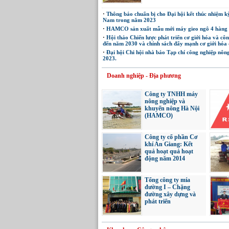
·
Thông báo chuẩn bị cho Đại hội kết thúc nhiệm k
Nam trong năm 2023
·
HAMCO sản xuất mẫu mới máy gieo ngô 4 hàng 
·
Hội thảo Chiến lược phát triển cơ giới hóa và cô
đến năm 2030 và chính sách đẩy mạnh cơ giới hóa 
·
Đại hội Chi hội nhà báo Tạp chí công nghiệp nông
2023.
Doanh nghiệp - Địa phương
Công ty TNHH máy
nông nghiệp và
khuyến nông Hà Nội
(HAMCO)
Công ty cổ phần Cơ
khí An Giang: Kết
quả hoạt quả hoạt
động năm 2014
Tổng công ty mía
đường I – Chặng
đường xây dựng và
phát triển