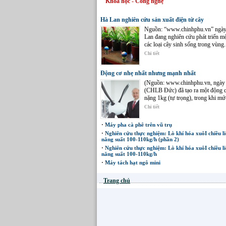
Khoa học - Công nghệ
Hà Lan nghiên cứu sản xuất điện từ cây
Nguồn: “www.chinhphu.vn” ngày 
Lan đang nghiên cứu phát triển mộ
các loại cây sinh sống trong vùng.
Chi tiết
Động cơ nhẹ nhất nhưng mạnh nhất
(Nguồn: www.chinhphu.vn, ngày 
(CHLB Đức) đã tạo ra một động c
nặng 1kg (tự trọng), trong khi mứ
Chi tiết
·
Máy pha cà phê trên vũ trụ
·
Nghiên cứu thực nghiệm: Lò khí hóa xuôI chiều l
năng suất 100-110kg/h (phần 2)
·
Nghiên cứu thực nghiệm: Lò khí hóa xuôI chiều l
năng suất 100-110kg/h
·
Máy tách hạt ngô mini
Trang chủ