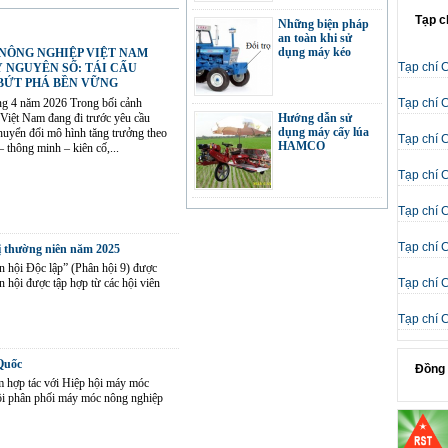
Tạp c
Những biện pháp
an toàn khi sử
dụng máy kéo
NÔNG NGHIỆP VIỆT NAM
Tạp chí 
 NGUYÊN SỐ: TÁI CẤU
BỨT PHÁ BỀN VỮNG
ng 4 năm 2026 Trong bối cảnh
Tạp chí 
Việt Nam đang đi trước yêu cầu
Hướng dẫn sử
dụng máy cấy lúa
 chuyển đổi mô hình tăng trưởng theo
Tạp chí 
HAMCO
 thông minh – kiên cố,...
Tạp chí 
Tạp chí 
Tạp chí 
hị thường niên năm 2025
 hội Độc lập” (Phân hội 9) được
 hội được tập hợp từ các hội viên
Tạp chí 
Tạp chí 
Quốc
Đồng 
 hợp tác với Hiệp hội máy móc
ội phân phối máy móc nông nghiệp