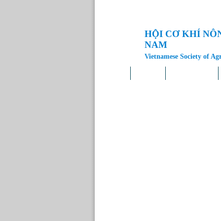
HỘI CƠ KHÍ NÔ
NAM
Vietnamese Society of Ag
Trang chủ
Giới thiệu
Tin tức – Sự kiện