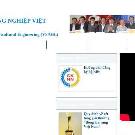
NG NGHIỆP VIỆT
ricultural Engineering (VSAGE)
Doanh nghiệp – Địa phương
Khoa học – Công nghệ
Chính sách – Pháp luật
Liê
Đăng ký hội viên
Hướng dẫn đăng
ký hội viên
Tham khảo - tìm hiểu
Quy định về xét
tặng giải thưởng
“Bông lúa vàng
Việt Nam”