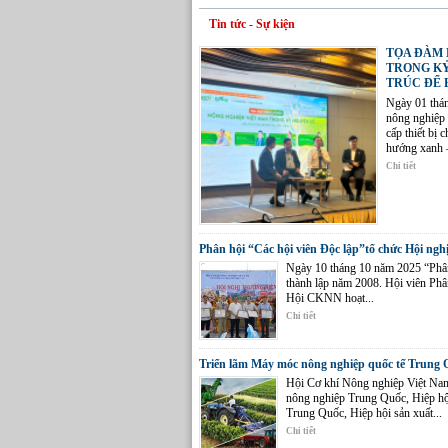
Tin tức - Sự kiện
TỌA ĐÀM 
TRONG KỶ
TRÚC ĐỂ 
Ngày 01 thá
nông nghiệp 
cấp thiết bị
hướng xanh –
Chi tiết
Phân hội “Các hội viên Độc lập”tổ chức Hội ng
Ngày 10 tháng 10 năm 2025 “Phân
thành lập năm 2008. Hội viên Phân
Hội CKNN hoạt...
Chi tiết
Triển lãm Máy móc nông nghiệp quốc tế Trung 
Hội Cơ khí Nông nghiệp Việt Nam
nông nghiệp Trung Quốc, Hiệp h
Trung Quốc, Hiệp hội sản xuất...
Chi tiết