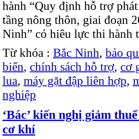
hành “Quy định hỗ trợ phát 
tầng nông thôn, giai đoạn 2
Ninh” có hiêu lực thi hành 
Từ khóa :
Bắc Ninh
,
bảo qu
biến
,
chính sách hỗ trợ
,
cơ 
lua
,
máy gặt đập liên hợp
,
m
nghiệp
‘Bác’ kiến nghị giảm th
cơ khí