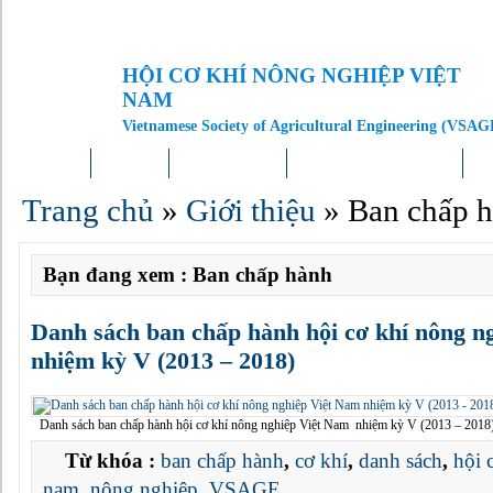
HỘI CƠ KHÍ NÔNG NGHIỆP VIỆT
NAM
Vietnamese Society of Agricultural Engineering (VSAG
Trang chủ
Giới thiệu
Tin tức – Sự kiện
Doanh nghiệp – Địa phương
Kh
Trang chủ
»
Giới thiệu
»
Ban chấp 
Bạn đang xem : Ban chấp hành
Danh sách ban chấp hành hội cơ khí nông n
nhiệm kỳ V (2013 – 2018)
Danh sách ban chấp hành hội cơ khí nông nghiệp Việt Nam nhiệm kỳ V (2013 –
Từ khóa :
ban chấp hành
,
cơ khí
,
danh sách
,
hội 
nam
,
nông nghiệp
,
VSAGE