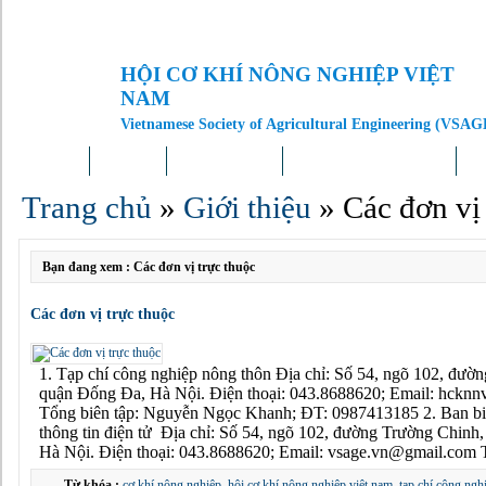
HỘI CƠ KHÍ NÔNG NGHIỆP VIỆT
NAM
Vietnamese Society of Agricultural Engineering (VSAG
Trang chủ
Giới thiệu
Tin tức – Sự kiện
Doanh nghiệp – Địa phương
Kh
Trang chủ
»
Giới thiệu
»
Các đơn vị
Bạn đang xem : Các đơn vị trực thuộc
Các đơn vị trực thuộc
1. Tạp chí công nghiệp nông thôn Địa chỉ: Số 54, ngõ 102, đườ
quận Đống Đa, Hà Nội. Điện thoại: 043.8688620; Email: hckn
Tổng biên tập: Nguyễn Ngọc Khanh; ĐT: 0987413185 2. Ban biê
thông tin điện tử Địa chỉ: Số 54, ngõ 102, đường Trường Chinh
Hà Nội. Điện thoại: 043.8688620; Email: vsage.vn@gmail.com 
Từ khóa :
cơ khí nông nghiệp
,
hội cơ khí nông nghiệp việt nam
,
tạp chí công ngh