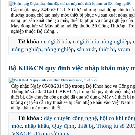
Cập nhật: ngày 24/06/2015 I. Sơ lược những hoạt động chính củ
thương trong chế tạo máy móc thiết bị phục vụ sản xuất nông ngh
năng lực sản xuất chế tạo máy, thiết bị phục vụ nông nghiệp củ
Máy động lực và Máy nông nghiệp thuộc Bộ Công Thương: Tro
nghiệp thuộc Bộ Công...
Từ khóa :
cơ giới hóa
,
cơ giới hóa nông nghiệp
,
nông nghiệp
,
nông nghiệp
,
sản xuất
,
thiết bị
,
veam
Bộ KH&CN quy định việc nhập khẩu máy móc
Cập nhật: Ngày 05/08/2014 Bộ trưởng Bộ Khoa học và Công ng
Thông tư số 20/2014/TT-BKHCN; trong đó quy định việc nhập
thiết bị, dây chuyền công nghệ đã qua sử dụng. Máy và thiết bị 
không đạt yêu cầu kỹ thuật sẽ bị cấm nhập khẩu vào Việt Nam T
nhập khẩu máy móc, thiết...
Từ khóa :
dây chuyền công nghệ
,
hội cơ khí nôn
móc
,
nhập khẩu
,
Quy định
,
thiết bị
,
Thông tư số 2
VSAGE
,
đã qua sử dụng