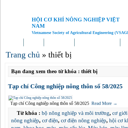
HỘI CƠ KHÍ NÔNG NGHIỆP VIỆT
NAM
Vietnamese Society of Agricultural Engineering (VSAG
Trang chủ
Giới thiệu
Tin tức – Sự kiện
Doanh nghiệp – Địa phương
Kh
Trang chủ
»
thiết bị
Bạn đang xem theo từ khóa : thiết bị
Tạp chí Công nghiệp nông thôn số 58/2025
Tạp chí Công nghiệp nông thôn số 58/2025
Read More →
Từ khóa :
bộ nông nghiệp và môi trường
,
cơ giới
nông nghiệp
,
cơ điện
,
cơ điện nông nghiệp
,
hội cơ k
nam
,
khoa học
,
máy
,
máy cấy lúa
,
Máy kéo
,
mày làm