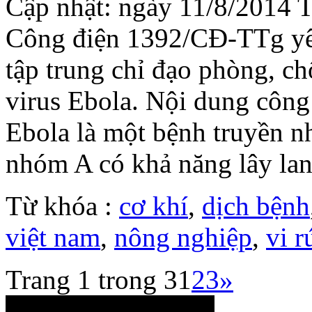
Cập nhật: ngày 11/8/2014 
Công điện 1392/CĐ-TTg yêu
tập trung chỉ đạo phòng, ch
virus Ebola. Nội dung công
Ebola là một bệnh truyền n
nhóm A có khả năng lây lan 
Từ khóa :
cơ khí
,
dịch bệnh
việt nam
,
nông nghiệp
,
vi r
Trang 1 trong 3
1
2
3
»