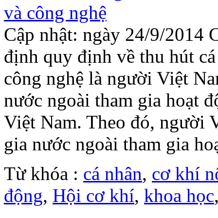
Cập nhật: ngày 24/9/2014 
định quy định về thu hút 
công nghệ là người Việt Na
nước ngoài tham gia hoạt đô
Việt Nam. Theo đó, người V
gia nước ngoài tham gia hoa
Từ khóa :
cá nhân
,
cơ khí 
động
,
Hội cơ khí
,
khoa học