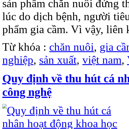
sản phẩm chăn nuôi đứng th
lúc do dịch bệnh, người tiê
phẩm gia cầm. Vì vậy, liên k
Từ khóa :
chăn nuôi
,
gia c
nghiệp
,
sản xuất
,
việt nam
,
Quy định về thu hút cá n
công nghệ