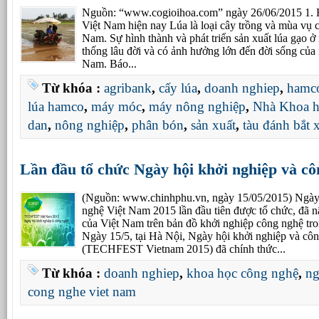
Nguồn: “www.cogioihoa.com” ngày 26/06/2015 1. Hiệ
Việt Nam hiện nay Lúa là loại cây trồng và mùa vụ c
Nam. Sự hình thành và phát triển sản xuất lúa gạo ở 
thống lâu đời và có ảnh hưởng lớn đến đời sống của 
Nam. Báo...
Từ khóa :
agribank
,
cấy lúa
,
doanh nghiep
,
hamc
lúa hamco
,
máy móc
,
máy nông nghiệp
,
Nhà Khoa 
dan
,
nông nghiệp
,
phân bón
,
sản xuất
,
tàu đánh bắt 
Lần đầu tổ chức Ngày hội khởi nghiệp và c
(Nguồn: www.chinhphu.vn, ngày 15/05/2015) Ngày 
nghệ Việt Nam 2015 lần đầu tiên được tổ chức, đã n
của Việt Nam trên bản đồ khởi nghiệp công nghệ tron
Ngày 15/5, tại Hà Nội, Ngày hội khởi nghiệp và c
(TECHFEST Vietnam 2015) đã chính thức...
Từ khóa :
doanh nghiep
,
khoa học công nghệ
,
ng
cong nghe viet nam