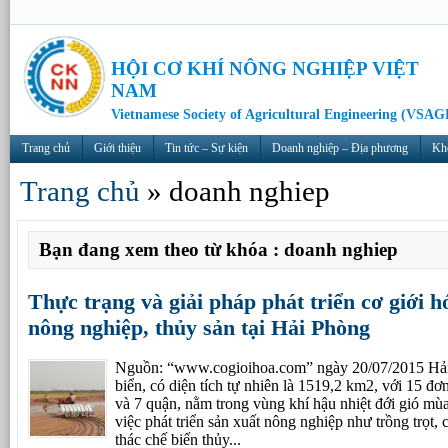
HỘI CƠ KHÍ NÔNG NGHIỆP VIỆT
NAM
Vietnamese Society of Agricultural Engineering (VSAG
Trang chủ
Giới thiệu
Tin tức – Sự kiện
Doanh nghiệp – Địa phương
Kh
Trang chủ
»
doanh nghiep
Bạn đang xem theo từ khóa : doanh nghiep
Thực trạng và giải pháp phát triển cơ giới h
nông nghiệp, thủy sản tại Hải Phòng
Nguồn: “www.cogioihoa.com” ngày 20/07/2015 Hải
biển, có diện tích tự nhiên là 1519,2 km2, với 15 đ
và 7 quận, nằm trong vùng khí hậu nhiệt đới gió mùa
việc phát triển sản xuất nông nghiệp như trồng trọt, 
thác chế biến thủy...