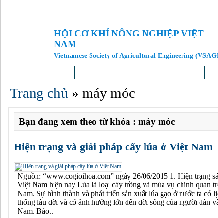
HỘI CƠ KHÍ NÔNG NGHIỆP VIỆT
NAM
Vietnamese Society of Agricultural Engineering (VSAG
Trang chủ
Giới thiệu
Tin tức – Sự kiện
Doanh nghiệp – Địa phương
Kh
Trang chủ
»
máy móc
Bạn đang xem theo từ khóa : máy móc
Hiện trạng và giải pháp cấy lúa ở Việt Nam
Nguồn: “www.cogioihoa.com” ngày 26/06/2015 1. Hiện trạng sản
Việt Nam hiện nay Lúa là loại cây trồng và mùa vụ chính quan tr
Nam. Sự hình thành và phát triển sản xuất lúa gạo ở nước ta có lị
thống lâu đời và có ảnh hưởng lớn đến đời sống của người dân và
Nam. Báo...