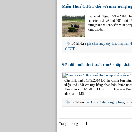
Miễn Thuế GTGT đối với máy nông ngh
Cập nhật: Ngày 15/12/2014 The
của các Luật về thuế 2014 thì 
dùng phục vụ cho sản xuất nông 
khác thuộc...
Từ khóa :
gia cầm
,
may cay lua
,
máy làm đ
GTGT
Sửa đổi mức thuế suất thuế nhập khẩu
Cập nhật: ngày 17/9/2014 Bộ Tài chính ban hàn
nhập khẩu đối với mặt hàng phân bón thuộc nhó
Thông tư số 164/2013/TT-BTC. Theo đó Biểu t
như sau: Mã...
Từ khóa :
cơ khí
,
cơ khí nông nghiệp
,
hội 
Trang 1 trong 1
1