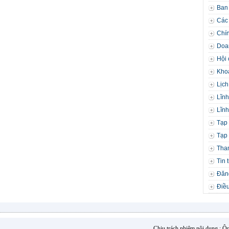
Ban
Các 
Chín
Doa
Hội 
Kho
Lịch
Lĩnh
Lĩnh
Tạp 
Tạp 
Tha
Tin 
Đăng
Điều
Chịu trách nhiệm nội dung : 