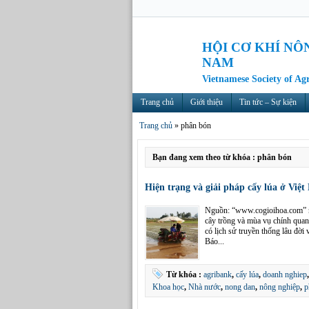
HỘI CƠ KHÍ NÔ
NAM
Vietnamese Society of Ag
Trang chủ
Giới thiệu
Tin tức – Sự kiện
Trang chủ
»
phân bón
Bạn đang xem theo từ khóa : phân bón
Hiện trạng và giải pháp cấy lúa ở Việ
Nguồn: “www.cogioihoa.com” ngà
cây trồng và mùa vụ chính quan 
có lịch sử truyền thống lâu đời
Báo...
Từ khóa :
agribank
,
cấy lúa
,
doanh nghiep
Khoa học
,
Nhà nước
,
nong dan
,
nông nghiệp
,
p