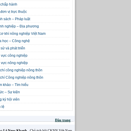
 chấp hành
đơn vị trực thuộc
h sách – Pháp luật
nh nghiệp – Địa phương
cơ khí nông nghiệp Việt Nam
a học – Công nghệ
 sử và phát triển
 vực công nghiệp
 vực nông nghiệp
chí công nghiệp nông thôn
chí Công nghiệp nông thôn
m khảo – Tìm hiểu
tức – Sự kiện
 ký hội viên
 lệ
Đầu trang
Ông
Lê Ngọc Khanh
- Chủ tịch hội CKNN Việt Nam