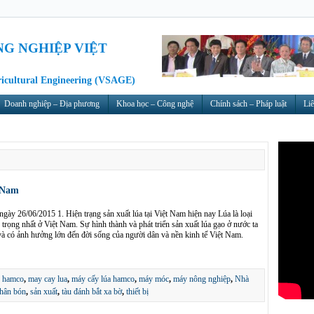
NG NGHIỆP VIỆT
ricultural Engineering (VSAGE)
Doanh nghiệp – Địa phương
Khoa học – Công nghệ
Chính sách – Pháp luật
Liê
t Nam
y 26/06/2015 1. Hiện trạng sản xuất lúa tại Việt Nam hiện nay Lúa là loại
trọng nhất ở Việt Nam. Sự hình thành và phát triển sản xuất lúa gạo ở nước ta
 và có ảnh hưởng lớn đến đời sống của người dân và nền kinh tế Việt Nam.
,
hamco
,
may cay lua
,
máy cấy lúa hamco
,
máy móc
,
máy nông nghiệp
,
Nhà
hân bón
,
sản xuất
,
tàu đánh bắt xa bờ
,
thiết bị