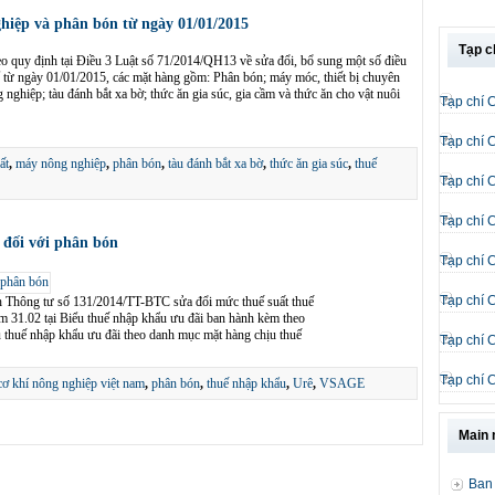
iệp và phân bón từ ngày 01/01/2015
Tạp c
o quy định tại Điều 3 Luật số 71/2014/QH13 về sửa đổi, bổ sung một số điều
kể từ ngày 01/01/2015, các mặt hàng gồm: Phân bón; máy móc, thiết bị chuyên
nghiệp; tàu đánh bắt xa bờ; thức ăn gia súc, gia cầm và thức ăn cho vật nuôi
Tạp chí 
Tạp chí 
ất
,
máy nông nghiệp
,
phân bón
,
tàu đánh bắt xa bờ
,
thức ăn gia súc
,
thuế
Tạp chí 
Tạp chí 
 đối với phân bón
Tạp chí 
Tạp chí 
h Thông tư số 131/2014/TT-BTC sửa đổi mức thuế suất thuế
m 31.02 tại Biểu thuế nhập khẩu ưu đãi ban hành kèm theo
huế nhập khẩu ưu đãi theo danh mục mặt hàng chịu thuế
Tạp chí 
Tạp chí 
cơ khí nông nghiệp việt nam
,
phân bón
,
thuế nhập khẩu
,
Urê
,
VSAGE
Main
Ban 