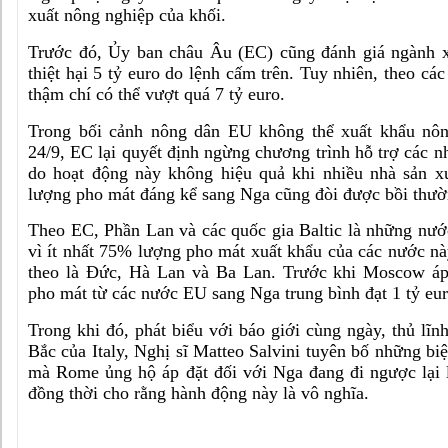
xuất nông nghiệp của khối.
Trước đó, Ủy ban châu Âu (EC) cũng đánh giá ngành 
thiệt hại 5 tỷ euro do lệnh cấm trên. Tuy nhiên, theo các
thậm chí có thể vượt quá 7 tỷ euro.
Trong bối cảnh nông dân EU không thể xuất khẩu nôn
24/9, EC lại quyết định ngừng chương trình hỗ trợ các n
do hoạt động này không hiệu quả khi nhiều nhà sản x
lượng pho mát đáng kể sang Nga cũng đòi được bồi thườn
Theo EC, Phần Lan và các quốc gia Baltic là những nước 
vì ít nhất 75% lượng pho mát xuất khẩu của các nước nà
theo là Đức, Hà Lan và Ba Lan. Trước khi Moscow áp
pho mát từ các nước EU sang Nga trung bình đạt 1 tỷ eu
Trong khi đó, phát biểu với báo giới cùng ngày, thủ l
Bắc của Italy, Nghị sĩ Matteo Salvini tuyên bố những bi
mà Rome ủng hộ áp đặt đối với Nga đang đi ngược lại lợ
đồng thời cho rằng hành động này là vô nghĩa.