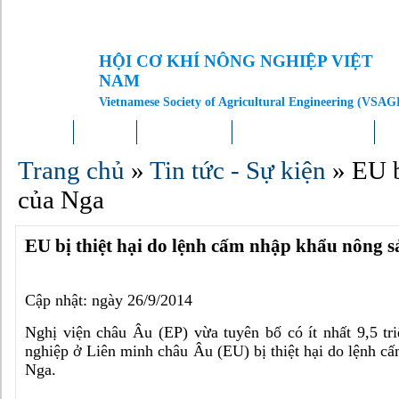
HỘI CƠ KHÍ NÔNG NGHIỆP VIỆT
NAM
Vietnamese Society of Agricultural Engineering (VSAG
Trang chủ
Giới thiệu
Tin tức – Sự kiện
Doanh nghiệp – Địa phương
Kh
Trang chủ
»
Tin tức - Sự kiện
»
EU b
của Nga
EU bị thiệt hại do lệnh cấm nhập khẩu nông 
Cập nhật: ngày 26/9/2014
Nghị viện châu Âu (EP) vừa tuyên bố có ít nhất 9,5 tri
nghiệp ở Liên minh châu Âu (EU) bị thiệt hại do lệnh c
Nga.