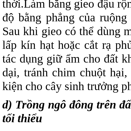
thời.Làm băng gieo đậu rộn
độ bằng phẳng của ruộng đ
Sau khi gieo có thể dùng m
lấp kín hạt hoặc cắt rạ ph
tác dụng giữ ẩm cho đất kh
dại,
tránh chim chuột hại,
kiện
cho cây sinh trưởng phá
d) Trồng ngô đông trên đấ
tối thiểu