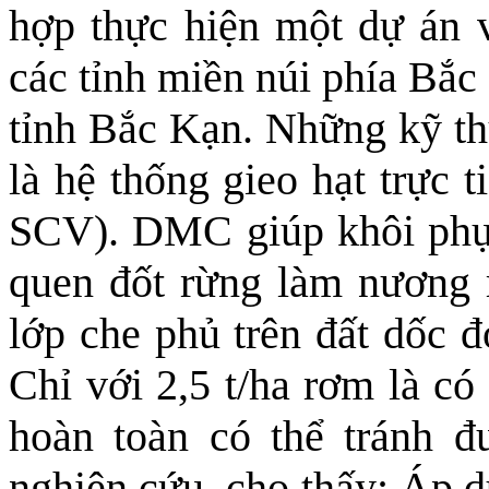
hợp thực hiện một dự án v
các tỉnh miền núi phía Bắ
tỉnh Bắc Kạn. Những kỹ t
là hệ thống
gieo hạt trực 
SCV). DMC giúp khôi phục
quen đốt rừng làm nương r
lớp che phủ trên đất dốc đ
Chỉ với 2,5 t/ha rơm là có
hoàn toàn có thể tránh đ
nghiên cứu, cho thấy: Áp 