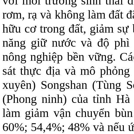
với môi trường sinh thái đ
rơm, rạ và không làm đất đã
hữu cơ trong đất, giảm sự
năng giữ nước và độ phì 
nông nghiệp bền vững. Các
sát thực địa và mô phỏn
xuyên) Songshan (Tùng 
(Phong ninh) của tỉnh H
làm giảm vận chuyển bùn 
60%; 54,4%; 48% và nếu ứ