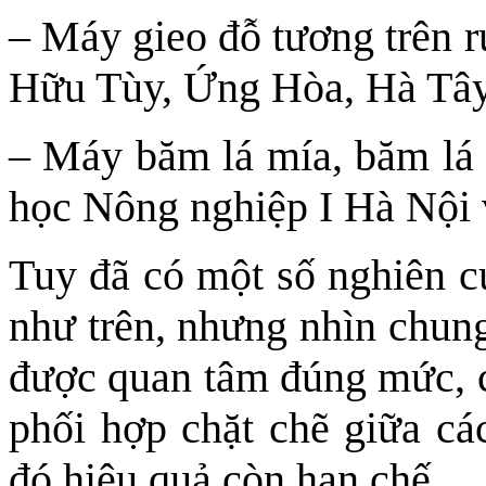
– Máy gieo đỗ tương trên 
Hữu Tùy, Ứng Hòa, Hà Tâ
– Máy băm lá mía, băm lá 
học Nông nghiệp I Hà N
Tuy đã có một số nghiên c
như trên, nhưng nhìn chung
được quan tâm đúng mức, cò
phối hợp chặt chẽ giữa cá
đó hiệu quả còn hạn chế.