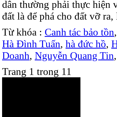
dân thường phải thực hiện 
đất là để phá cho đất vỡ ra
Từ khóa :
Canh tác bảo tồn
Hà Đình Tuấn
,
hà đức hồ
,
H
Doanh
,
Nguyễn Quang Tin
Trang 1 trong 1
1