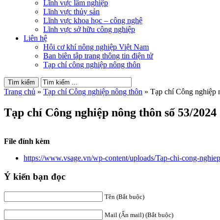
Lĩnh vực lâm nghiệp
Lĩnh vực thủy sản
Lĩnh vực khoa học – công nghệ
Lĩnh vực sở hữu công nghiệp
Liên hệ
Hội cơ khí nông nghiệp Việt Nam
Ban biên tập trang thông tin điện tử
Tạp chí công nghiệp nông thôn
Trang chủ
»
Tạp chí Công nghiệp nông thôn
»
Tạp chí Công nghiệp 
Tạp chí Công nghiệp nông thôn số 53/2024
File đính kèm
https://www.vsage.vn/wp-content/uploads/Tap-chi-cong-nghie
Ý kiến bạn đọc
Tên (Bắt buộc)
Mail (Ẩn mail) (Bắt buộc)