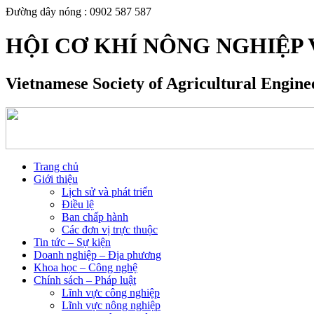
Đường dây nóng : 0902 587 587
HỘI CƠ KHÍ NÔNG NGHIỆP 
Vietnamese Society of Agricultural Engin
Trang chủ
Giới thiệu
Lịch sử và phát triển
Điều lệ
Ban chấp hành
Các đơn vị trực thuộc
Tin tức – Sự kiện
Doanh nghiệp – Địa phương
Khoa học – Công nghệ
Chính sách – Pháp luật
Lĩnh vực công nghiệp
Lĩnh vực nông nghiệp