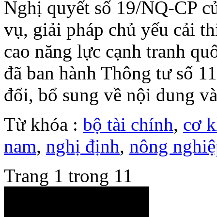
Nghị quyết số 19/NQ-CP c
vụ, giải pháp chủ yếu cải t
cao năng lực cạnh tranh quố
đã ban hành Thông tư số 
đổi, bổ sung về nội dung v
Từ khóa :
bộ tài chính
,
cơ k
nam
,
nghị định
,
nông nghiệ
Trang 1 trong 1
1