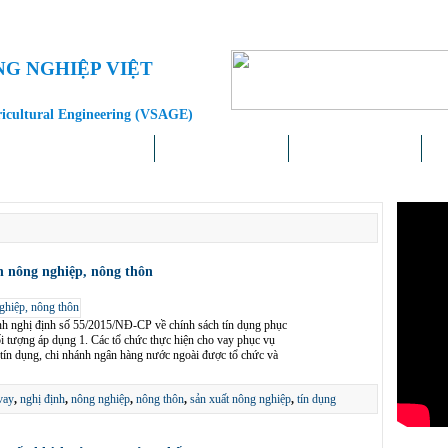
NG NGHIỆP VIỆT
ricultural Engineering (VSAGE)
Doanh nghiệp – Địa phương
Khoa học – Công nghệ
Chính sách – Pháp luật
Liê
n nông nghiệp, nông thôn
nh nghị định số 55/2015/NĐ-CP về chính sách tín dụng phục
ối tượng áp dụng 1. Các tổ chức thực hiện cho vay phục vụ
c tín dụng, chi nhánh ngân hàng nước ngoài được tổ chức và
vay
,
nghị định
,
nông nghiệp
,
nông thôn
,
sản xuất nông nghiệp
,
tín dụng