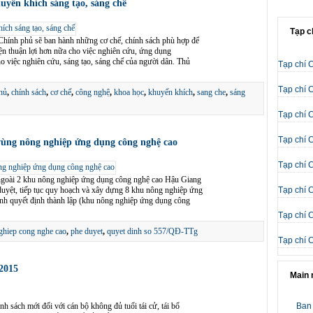
uyến khích sáng tạo, sáng chế
Tạp c
ính phủ sẽ ban hành những cơ chế, chính sách phù hợp để
n thuận lợi hơn nữa cho việc nghiên cứu, ứng dụng
 việc nghiên cứu, sáng tạo, sáng chế của người dân. Thủ
Tạp chí 
Tạp chí 
hủ
,
chính sách
,
cơ chế
,
công nghệ
,
khoa học
,
khuyến khích
,
sang che
,
sáng
Tạp chí 
Tạp chí 
vùng nông nghiệp ứng dụng công nghệ cao
Tạp chí 
oài 2 khu nông nghiệp ứng dụng công nghệ cao Hậu Giang
yệt, tiếp tục quy hoạch và xây dựng 8 khu nông nghiệp ứng
Tạp chí 
nh quyết định thành lập (khu nông nghiệp ứng dụng công
Tạp chí 
ghiep cong nghe cao
,
phe duyet
,
quyet dinh so 557/QĐ-TTg
Tạp chí 
/2015
Main
 sách mới đối với cán bộ không đủ tuổi tái cử, tái bổ
Ban 