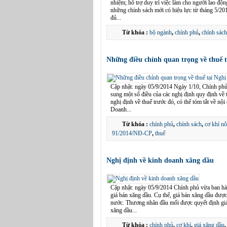
nhiệm; hỗ trợ duy trì việc làm cho người lao độ
những chính sách mới có hiệu lực từ tháng 5/2
đủ...
Từ khóa :
bộ ngành
,
chính phủ
,
chính sách
Những điều chỉnh quan trọng về thuế 
Cập nhật: ngày 05/9/2014 Ngày 1/10, Chính ph
sung một số điều của các nghị định quy định về 
nghị định về thuế trước đó, có thể tóm tắt về n
Doanh...
Từ khóa :
chính phủ
,
chính sách
,
cơ khí n
91/2014/NĐ-CP
,
thuế
Nghị định về kinh doanh xăng dầu
Cập nhật: ngày 05/9/2014 Chính phủ vừa ban hà
giá bán xăng dầu. Cụ thể, giá bán xăng dầu được
nước. Thương nhân đầu mối được quyết định gi
xăng dầu...
Từ khóa :
chính phủ
,
cơ khí
,
giá xăng dầu