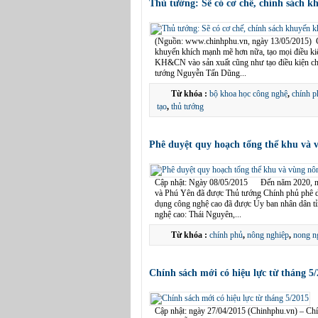
Thủ tướng: Sẽ có cơ chế, chính sách kh
(Nguồn: www.chinhphu.vn, ngày 13/05/2015) Ch
khuyến khích mạnh mẽ hơn nữa, tạo mọi điều kiệ
KH&CN vào sản xuất cũng như tạo điều kiện cho
tướng Nguyễn Tấn Dũng...
Từ khóa :
bộ khoa học công nghệ
,
chính p
tạo
,
thủ tướng
Phê duyệt quy hoạch tổng thể khu và 
Cập nhật: Ngày 08/05/2015 Đến năm 2020, ng
và Phú Yên đã được Thủ tướng Chính phủ phê du
dụng công nghệ cao đã được Ủy ban nhân dân tỉ
nghệ cao: Thái Nguyên,...
Từ khóa :
chính phủ
,
nông nghiệp
,
nong n
Chính sách mới có hiệu lực từ tháng 5
Cập nhật: ngày 27/04/2015 (Chinhphu.vn) – Chính