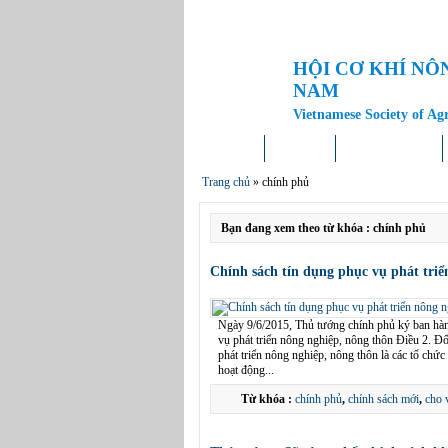
HỘI CƠ KHÍ NÔ
NAM
Vietnamese Society of Ag
Trang chủ
Giới thiệu
Tin tức – Sự kiện
Trang chủ
»
chính phủ
Bạn đang xem theo từ khóa : chính phủ
Chính sách tín dụng phục vụ phát triể
Ngày 9/6/2015, Thủ tướng chính phủ ký ban hà
vụ phát triển nông nghiệp, nông thôn Điều 2. Đ
phát triển nông nghiệp, nông thôn là các tổ chứ
hoạt động...
Từ khóa :
chính phủ
,
chính sách mới
,
cho 