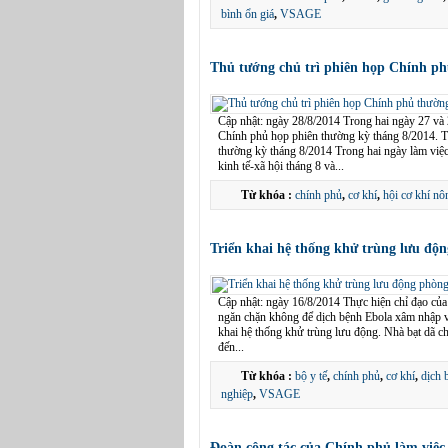
bình ổn giá
,
VSAGE
Thủ tướng chủ trì phiên họp Chính ph
Cập nhật: ngày 28/8/2014 Trong hai ngày 27 và
Chính phủ họp phiên thường kỳ tháng 8/2014. 
thường kỳ tháng 8/2014 Trong hai ngày làm việc,
kinh tế-xã hội tháng 8 và...
Từ khóa :
chính phủ
,
cơ khí
,
hội cơ khí nô
Triển khai hệ thống khử trùng lưu độ
Cập nhật: ngày 16/8/2014 Thực hiện chỉ đạo của
ngăn chặn không để dịch bệnh Ebola xâm nhập và
khai hệ thống khử trùng lưu động. Nhà bạt dã ch
đến...
Từ khóa :
bộ y tế
,
chính phủ
,
cơ khí
,
dịch 
nghiệp
,
VSAGE
Đoàn công tác của Chính phủ làm việc