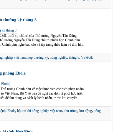
ủ thường kỳ tháng 8
 28/8, dưới sự chủ trì của Thủ tướng Nguyễn Tấn Dũng,
Thủ tướng Nguyễn Tấn Dũng chủ trì phiên họp Chính phủ
 Chính phủ nghe báo cáo và tập trung thảo luận về tình hình
ng nghiệp việt nam
,
họp thường kỳ
,
nông nghiệp
,
tháng 8
,
VSAGE
ng phòng Ebola
 Thủ tướng Chính phủ về việc thực hiện các biện pháp nhằm
o Việt Nam, Bộ Y tế vừa đề nghị các đơn vị phối hợp triển
iến để thu dung và cách ly bệnh nhân, trước khi chuyển
bệnh
,
Ebola
,
hội cơ khí nông nghiệp việt nam
,
khử trùng
,
lưu động
,
nông
 với tỉnh Hoà Bình