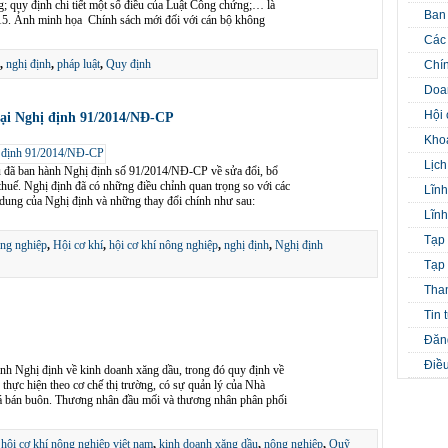
ng; quy định chi tiết một số điều của Luật Công chứng;… là
Ban
015. Ảnh minh họa Chính sách mới đối với cán bộ không
Các 
,
nghị định
,
pháp luật
,
Quy định
Chín
Doa
Hội 
tại Nghị định 91/2014/NĐ-CP
Kho
Lịch
ủ đã ban hành Nghị định số 91/2014/NĐ-CP về sửa đổi, bổ
thuế. Nghị định đã có những điều chỉnh quan trọng so với các
Lĩnh
ội dung của Nghị định và những thay đổi chính như sau:
Lĩnh
Tạp 
ông nghiệp
,
Hội cơ khí
,
hội cơ khí nông nghiệp
,
nghị định
,
Nghị định
Tạp 
Tha
Tin 
Đăng
Điều
nh Nghị định về kinh doanh xăng dầu, trong đó quy định về
 thực hiện theo cơ chế thị trường, có sự quản lý của Nhà
á bán buôn. Thương nhân đầu mối và thương nhân phân phối
,
hội cơ khí nông nghiệp việt nam
,
kinh doanh xăng dầu
,
nông nghiệp
,
Quỹ