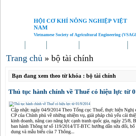
HỘI CƠ KHÍ NÔNG NGHIỆP VIỆT
NAM
Vietnamese Society of Agricultural Engineering (VSAG
Trang chủ
Giới thiệu
Tin tức – Sự kiện
Doanh nghiệp – Địa phương
Kh
Trang chủ
»
bộ tài chính
Bạn đang xem theo từ khóa : bộ tài chính
Thủ tục hành chính về Thuế có hiệu lực từ 0
Cập nhật: ngày 04/9/2014 Theo Tổng cục Thuế, thực hiện Nghị 
CP của Chính phủ về những nhiệm vụ, giải pháp chủ yếu cải thi
kinh doanh, nâng cao năng lực cạnh tranh quốc gia, ngày 25/8, 
ban hành Thông tư số 119/2014/TT-BTC hướng dẫn sửa đổi, bổ 
dung và mẫu biểu của 7 Thông...