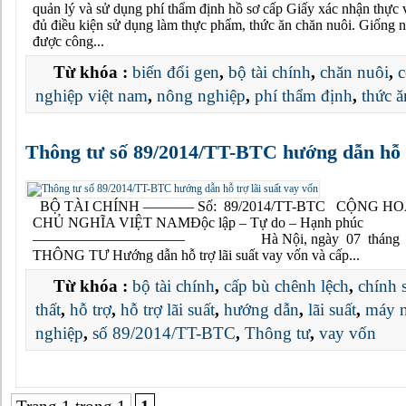
quản lý và sử dụng phí thẩm định hồ sơ cấp Giấy xác nhận thực v
đủ điều kiện sử dụng làm thực phẩm, thức ăn chăn nuôi. Giống n
được công...
Từ khóa :
biến đổi gen
,
bộ tài chính
,
chăn nuôi
,
c
nghiệp việt nam
,
nông nghiệp
,
phí thẩm định
,
thức ă
Thông tư số 89/2014/TT-BTC hướng dẫn hỗ t
BỘ TÀI CHÍNH ———– Số: 89/2014/TT-BTC CỘNG HO
CHỦ NGHĨA VIỆT NAMĐộc lập – Tự do – Hạnh phúc
——————————– Hà Nội, ngày 07 tháng 7
THÔNG TƯ Hướng dẫn hỗ trợ lãi suất vay vốn và cấp...
Từ khóa :
bộ tài chính
,
cấp bù chênh lệch
,
chính 
thất
,
hỗ trợ
,
hỗ trợ lãi suất
,
hướng dẫn
,
lãi suất
,
máy 
nghiệp
,
số 89/2014/TT-BTC
,
Thông tư
,
vay vốn