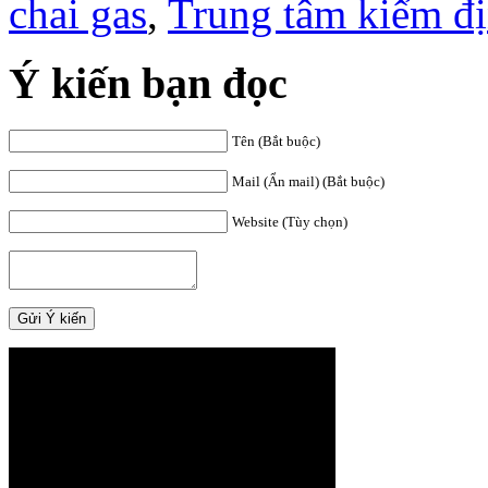
chai gas
,
Trung tâm kiểm 
Ý kiến bạn đọc
Tên (Bắt buộc)
Mail (Ẩn mail) (Bắt buộc)
Website (Tùy chọn)