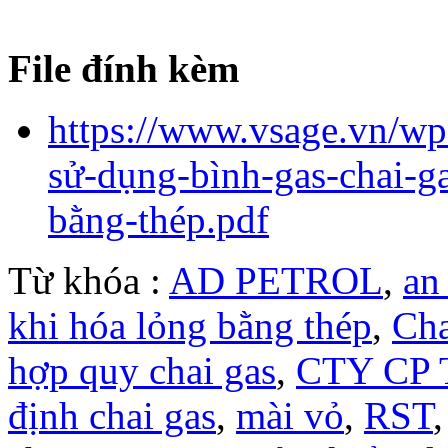
File đính kèm
https://www.vsage.vn/wp
sử-dụng-bình-gas-chai-g
bằng-thép.pdf
Từ khóa :
AD PETROL
,
an
khi hóa lỏng bằng thép
,
Cha
hợp quy chai gas
,
CTY CP 
định chai gas
,
mài vỏ
,
RST