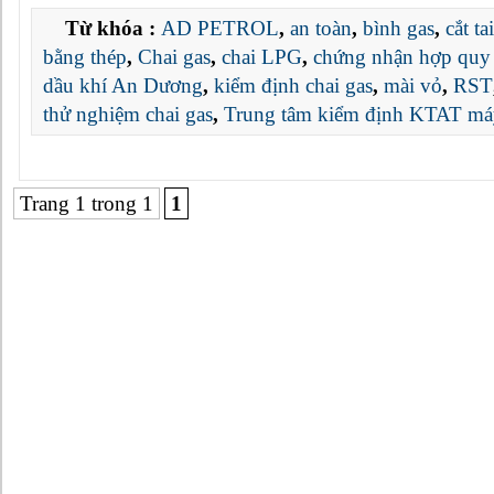
Từ khóa :
AD PETROL
,
an toàn
,
bình gas
,
cắt tai
bằng thép
,
Chai gas
,
chai LPG
,
chứng nhận hợp quy 
dầu khí An Dương
,
kiểm định chai gas
,
mài vỏ
,
RST
thử nghiệm chai gas
,
Trung tâm kiểm định KTAT má
Trang 1 trong 1
1