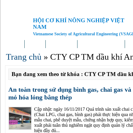
HỘI CƠ KHÍ NÔNG NGHIỆP VIỆT
NAM
Vietnamese Society of Agricultural Engineering (VSAG
Trang chủ
Giới thiệu
Tin tức – Sự kiện
Doanh nghiệp – Địa phương
Kh
Trang chủ
»
CTY CP TM dầu khí A
Bạn đang xem theo từ khóa : CTY CP TM dầu k
An toàn trong sử dụng bình gas, chai gas và
mỏ hóa lỏng bằng thép
Cập nhật: ngày 16/11/2017 Quá trình sản xuất chai 
(Chai LPG, chai gas, bình gas) phải thực hiện qua nh
mẫu chai, phê duyệt mẫu, chứng nhận hợp quy, kiểm 
xuất phải tuân thủ nghiêm ngặt quy định quản lý chất
hiện đầy đủ...