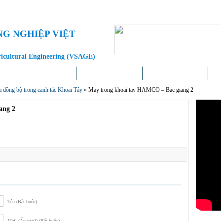
NG NGHIỆP VIỆT
ricultural Engineering (VSAGE)
Doanh nghiệp – Địa phương
Khoa học – Công nghệ
Chính sách – Pháp luật
Liê
a đồng bộ trong canh tác Khoai Tây
»
May trong khoai tay HAMCO – Bac giang 2
ang 2
Tên (Bắt buộc)
Mail (Ẩn mail) (Bắt buộc)