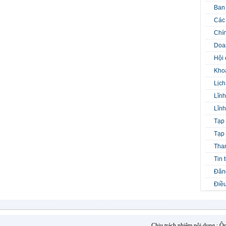
Ban
Các 
Chín
Doa
Hội 
Kho
Lịch
Lĩnh
Lĩnh
Tạp 
Tạp 
Tha
Tin 
Đăng
Điều
Chịu trách nhiệm nội dung : 