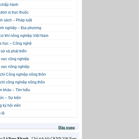
 chấp hành
đơn vị trực thuộc
h sách – Pháp luật
nh nghiệp – Địa phương
cơ khí nông nghiệp Việt Nam
a học – Công nghệ
 sử và phát triển
 vực công nghiệp
 vực nông nghiệp
chí Công nghiệp nông thôn
chí công nghiệp nông thôn
m khảo – Tìm hiểu
tức – Sự kiện
 ký hội viên
 lệ
Đầu trang
Ông
Lê Ngọc Khanh
- Chủ tịch hội CKNN Việt Nam