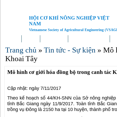
HỘI CƠ KHÍ NÔNG NGHIỆP VIỆT
NAM
Vietnamese Society of Agricultural Engineering (VSAG
Trang chủ
Giới thiệu
Tin tức – Sự kiện
Doanh nghiệp – Địa phương
Kh
Trang chủ
»
Tin tức - Sự kiện
»
Mô h
Khoai Tây
Mô hình cơ giới hóa đồng bộ trong canh tác 
Cập nhật: ngày 7/11/2017
Theo kế hoạch số 44/KH-SNN của Sở nông nghiệp v
tỉnh Bắc Giang ngày 11/9/2017. Toàn tỉnh Bắc Giang
trồng vụ Đông là 2150 ha tại 10 huyện, thành phố tro