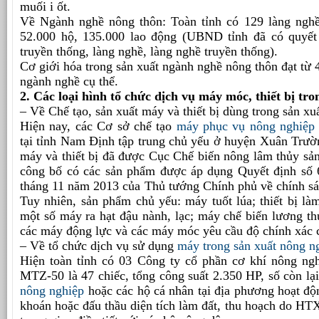
muối i ốt.
Về Ngành nghề nông thôn: Toàn tỉnh có 129 làng nghề
52.000 hộ, 135.000 lao động (UBND tỉnh đã có quyết
truyền thống, làng nghề, làng nghề truyền thống).
Cơ giới hóa trong sản xuất ngành nghề nông thôn đạt từ 
ngành nghề cụ thể.
2. Các loại hình tổ chức dịch vụ máy móc, thiết bị tr
– Về Chế tạo, sản xuất máy và thiết bị dùng trong sản xu
Hiện nay, các Cơ sở chế tạo
máy phục vụ nông nghiệp
tại tỉnh Nam Định tập trung chủ yếu ở huyện Xuân Trườ
máy và thiết bị đã được Cục Chế biến nông lâm thủy sả
công bố có các sản phẩm được áp dụng Quyết định số
tháng 11 năm 2013 của Thủ tướng Chính phủ về chính sách
Tuy nhiên, sản phẩm chủ yếu: máy tuốt lúa; thiết bị làm
một số máy ra hạt đậu nành, lạc; máy chế biến lương t
các máy động lực và các máy móc yêu cầu độ chính xác 
– Về tổ chức dịch vụ sử dụng
máy trong sản xuất nông n
Hiện toàn tỉnh có 03 Công ty cổ phần cơ khí nông ng
MTZ-50 là 47 chiếc, tổng công suất 2.350 HP, số còn lạ
nông nghiệp
hoặc các hộ cá nhân tại địa phương hoạt đ
khoán hoặc đấu thầu diện tích làm đất, thu hoạch do HT