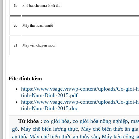
19
Phủ bạt che mưa ô kết tinh
20
Máy thu hoạch muối
21
Máy vận chuyển muối
File đính kèm
https://www.vsage.vn/wp-content/uploads/Co-gioi-h
tinh-Nam-Dinh-2015.pdf
https://www.vsage.vn/wp-content/uploads/Co-gioi-h
tinh-Nam-Dinh-2015.doc
Từ khóa :
cơ giới hóa
,
cơ giới hóa nông nghiệp
,
may
gỗ
,
Máy chế biến lương thực
,
Máy chế biến thức ăn gia
ăn thô
,
Máy chế biến thức ăn thủy sản
,
Máy kéo công su