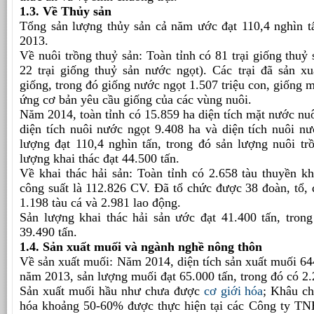
1.3. Về Thủy sản
Tổng sản lượng thủy sản cả năm ước đạt 110,4 nghìn t
2013.
Về nuôi trồng thuỷ sản: Toàn tỉnh có 81 trại giống thuỷ s
22 trại giống thuỷ sản nước ngọt). Các trại đã sản xu
giống, trong đó giống nước ngọt 1.507 triệu con, giống m
ứng cơ bản yêu cầu giống của các vùng nuôi.
Năm 2014, toàn tỉnh có 15.859 ha diện tích mặt nước nuô
diện tích nuôi nước ngọt 9.408 ha và diện tích nuôi n
lượng đạt 110,4 nghìn tấn, trong đó sản lượng nuôi tr
lượng khai thác đạt 44.500 tấn.
Về khai thác hải sản: Toàn tỉnh có 2.658 tàu thuyền kh
công suất là 112.826 CV. Đã tổ chức được 38 đoàn, tổ, đ
1.198 tàu cá và 2.981 lao động.
Sản lượng khai thác hải sản ước đạt 41.400 tấn, trong
39.490 tấn.
1.4. Sản xuất muối và ngành nghề nông thôn
Về sản xuất muối: Năm 2014, diện tích sản xuất muối 64
năm 2013, sản lượng muối đạt 65.000 tấn, trong đó có 2.
Sản xuất muối hầu như chưa được
cơ giới hóa
; Khâu ch
hóa khoảng 50-60% được thực hiện tại các Công ty TN