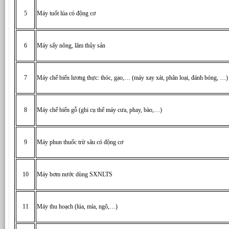
5
Máy tuốt lúa có động cơ
6
Máy sấy nông, lâm thủy sản
7
Máy chế biến lương thực: thóc, gạo,… (máy xay xát, phân loại, đánh bóng, …)
8
Máy chế biến gỗ (ghi cụ thể máy cưa, phay, bào,…)
9
Máy phun thuốc trừ sâu có động cơ
10
Máy bơm nước dùng SXNLTS
11
Máy thu hoạch (lúa, mía, ngô,…)