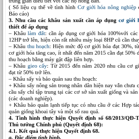
trung gian điều tiết với các hộ nông dân.
( Số liệu cụ thể về tình hình
Cơ giới hóa nông nghiệp
c
Báo cáo)
3. Nhu cầu các khâu sản xuất cần áp dụng
cơ giới 
thiết để áp dụng
– Khâu
làm đất
: cần áp dụng cơ giới hóa 100%với các 
12HP trở lên, hiện còn rất nhiều máy loại 8HP cũ cần tha
– Khâu
thu hoạch
: Hiện mức độ cơ giới hóa đạt 30%, t
cơ giới hóa tăng cao, ít nhất đến năm 2015 cần đạt 50% d
thu hoạch bằng máy gặt đập liên hợp.
– Khâu
gieo cấy
: Từ 2015 đến năm 2020 nhu cầu cơ gi
đạt từ 50% trở lên.
– Khâu sấy và bảo quản sau thu hoạch:
+ Khâu sấy nông sản trong nhân dân hiện nay vẫn chưa có
cầu sấy chỉ tập trung tại các cơ sở sản xuất giống và sả
(các doanh nghiệp).
+ Khâu bảo quản lạnh tiếp tục có nhu cầu ở các Hợp tá
quản giống khoai tây và một số rau quả.
4. Tình hình thực hiện Quyết định số 68/2013/QĐ-
Thủ tướng Chính phủ (Quyết định 68):
4.1. Kết quả thực hiện Quyết định 68.
a. Đặc điểm tình hình.