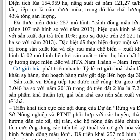
Diện tích lúa 154.959 ha, năng suất cả năm 121,27 tạ/
tấn, tiếp tục là năm được mùa; trong đó lúa chất lượn
43% tổng sản lượng.
– Đã thực hiện được 257 mô hình “cánh đồng mẫu lớn”
(tăng 107 mô hình so với năm 2013), hiệu quả kinh tế 
với sản xuất đại trà trên 10%; gieo sạ được trên 23.221
ha so với năm 2013). Đặc biệt đã thực hiện được một số 
trị trong sản xuất lúa và cây rau màu chế biến – xuất k
hình là 02 mô hình liên kết sản xuất – tiêu thụ lúa chấ
ty lương thực miền Bắc và HTX Nam Thành – Nam Trực
–
Cơ giới hóa
phát triển nhanh: Tỷ lệ cơ giới hoá khâu l
khâu sạ hàng, thu hoạch bằng máy gặt đập liên hợp đạt 
– Sản xuất vụ Đông tiếp tục được mở rộng: Đã gieo tr
3.046 ha so với năm 2013) trong đó trên đất 2 lúa là 7.2
sản phẩm khá thuận lợi, giá bán khá cao nên sản xuất 
tế khá.
– Triển khai tích cực các nội dung của Dự án “Rừng và 
Sở Nông nghiệp và PTNT phối hợp với các huyện, thàn
hướng dẫn các xã, thị trấn, các hộ nông dân điều chỉn
tích cực ứng dụng các tiến bộ kỹ thuật và cơ giới hóa v
hình “cánh đồng mẫu lớn”. Đã triển khai 257 mô hình 