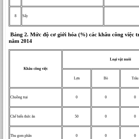
8
Sấy
Bảng 2. Mức độ cơ giới hóa (%) các khâu công việc t
năm 2014
Loại vật nuôi
Khâu công việc
Lợn
Bò
Trâu
Chuồng trại
0
0
0
Chế biến thức ăn
50
0
0
Thu gom phân
0
0
0