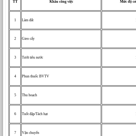
TT
Khâu công việc
Mức độ cơ
1
Làm đất
2
Gieo cấy
3
Tưới tiêu nước
4
Phun thuốc BVTV
5
Thu hoạch
6
Tuốt đập/Tách hạt
7
Vận chuyển