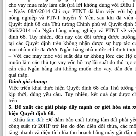
cho vay mua máy làm đất (trả lời không đúng với Điều I 
+ Ngày 08/6/2014 Chi cục PTNT đã làm việc với bộ 
nông nghiệp và PTNT huyện Ý Yên, sau khi đã viện 
Quyết định 68 của Thủ tướng Chính phủ và Quyết đị
06/6/2014 của Ngân hàng nông nghiệp và PTNT về việ
định 68. Tuy nhiên, đến nay các đối tượng được hưởng
tại các Quyết định trên không nhận được sự hợp tác 
mại nhà nước đã được Ngân hàng nhà nước chỉ định thực
– Với các máy móc với suất đầu tư không lớn: các Hộ d
muốn làm các thủ tục vay vốn hỗ trợ lãi suất do thủ tục 
cản của Ngân hàng khi không muốn cho vay, dẫn đến t
quả thấp.
Đánh giá chung:
Việc triển khai thực hiện Quyết định 68 của Thủ tướng 
kịp thời, đúng yêu cầu. Tuy nhiên, kết quả đạt được c
trên.
5. Đề xuất các giải pháp đẩy mạnh cơ giới hóa sản 
hiện Quyết định 68.
– Khâu
làm đất
: Để đảm bảo chất lượng làm đất phải yê
công suất từ 20HP trở lên do dồn điền đổi thửa, các m
tăng nhanh và diện tích lúa thu hoạch bằng máy gặt đập 