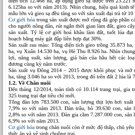
diện tích 12.468 ha, áp dụng gieo sạ được trên 23.221 h
6.125ha so với năm 2013). Nhìn chung, hiệu quả kinh t
mẫu lớn và gieo sạ đều tăng so với sản xuất đại trà từ 10
Cơ giới hóa
trong sản xuất được mở rộng đã góp phần cải
cho người nông dân, rút ngắn thời gian làm đất, gieo cấy
sản xuất. Tỷ lệ cơ giới hoá khâu làm đất, tuốt lúa đạ
hoạch bằng máy gặt đập liên hợp đạt 30%.
Sản xuất rau màu: Tổng diện tích gieo trồng 35.873 ha
ha, vụ Xuân 14.530 ha, vụ Hè Thu 8.926 ha. Nhìn chung, 
lợi, năng suất, sản lượng, giá bán của hầu hết các lo
đương cùng kỳ năm trước.
Sản xuất vụ Đông 2014 – 2015 được khôi phục và mở rộ
ha, tăng 3.046 ha so với 2013, trong đó trên đất 2 lúa là 
1.2. Về Chăn nuôi
Đến tháng 12/2014, toàn tỉnh có 10.114 trang trại, gia t
325 trang trại đạt tiêu chí mới.
Tổng đàn lợn 783.500 con, sản lượng thịt lợn hơi xuất
7,9% so với năm 2013. Đàn trâu, bò 39.630 con, sản lư
2,8% so với năm 2013. Đàn gia cầm 7.287.000 con, sản lư
6,9% so với năm 2013.
Cơ giới hóa
trong chăn nuôi còn ở mức độ thấp, chủ yếu 
thức ăn và vệ sinh chuồng trại.