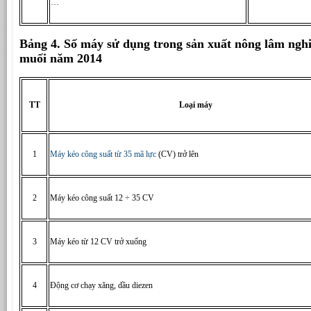
…
Bảng 4. Số máy sử dụng trong sản xuất nông lâm nghi
muối năm 2014
TT
Loại máy
1
Máy kéo công suất từ 35 mã lực
(CV) trở lên
2
Máy kéo công suất 12 ÷ 35 CV
3
Máy kéo từ 12 CV trở xuống
4
Động cơ chạy xăng, dầu diezen