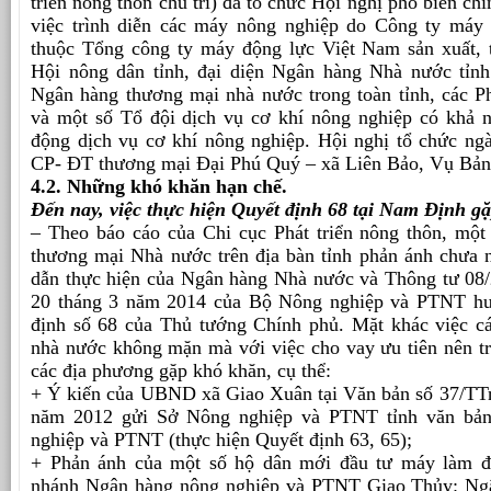
triển nông thôn chủ trì) đã tổ chức Hội nghị phổ biến chí
việc trình diễn các máy nông nghiệp do Công ty máy
thuộc Tổng công ty máy động lực Việt Nam sản xuất,
Hội nông dân tỉnh, đại diện Ngân hàng Nhà nước tỉn
Ngân hàng thương mại nhà nước trong toàn tỉnh, các 
và một số Tổ đội dịch vụ cơ khí nông nghiệp có khả 
động dịch vụ cơ khí nông nghiệp. Hội nghị tổ chức ngà
CP- ĐT thương mại Đại Phú Quý – xã Liên Bảo, Vụ Bản
4.2. Những khó khăn hạn chế.
Đến nay, việc thực hiện Quyết định 68 tại Nam Định g
– Theo báo cáo của Chi cục Phát triển nông thôn, mộ
thương mại Nhà nước trên địa bàn tỉnh phản ánh chưa
dẫn thực hiện của Ngân hàng Nhà nước và Thông tư 
20 tháng 3 năm 2014 của Bộ Nông nghiệp và PTNT hư
định số 68 của Thủ tướng Chính phủ. Mặt khác việc 
nhà nước không mặn mà với việc cho vay ưu tiên nên tro
các địa phương gặp khó khăn, cụ thể:
+ Ý kiến của UBND xã Giao Xuân tại Văn bản số 37/T
năm 2012 gửi Sở Nông nghiệp và PTNT tỉnh văn bản
nghiệp và PTNT (thực hiện Quyết định 63, 65);
+ Phản ánh của một số hộ dân mới đầu tư máy làm đ
nhánh Ngân hàng nông nghiệp và PTNT Giao Thủy: Ngâ