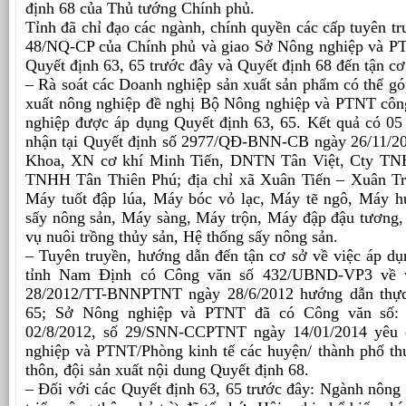
định 68 của Thủ tướng Chính phủ.
Tỉnh đã chỉ đạo các ngành, chính quyền các cấp tuyên tr
48/NQ-CP của Chính phủ và giao Sở Nông nghiệp và PTN
Quyết định 63, 65 trước đây và Quyết định 68 đến tận cơ 
– Rà soát các Doanh nghiệp sản xuất sản phẩm có thể gó
xuất nông nghiệp đề nghị Bộ Nông nghiệp và PTNT cô
nghiệp được áp dụng Quyết định 63, 65. Kết quả có 0
nhận tại Quyết định số 2977/QĐ-BNN-CB ngày 26/11/
Khoa, XN cơ khí Minh Tiến, DNTN Tân Việt, Cty TNH
TNHH Tân Thiên Phú; địa chỉ xã Xuân Tiến – Xuân Tr
Máy tuốt đập lúa, Máy bóc vỏ lạc, Máy tẽ ngô, Máy h
sấy nông sản, Máy sàng, Máy trộn, Máy đập đậu tương, 
vụ nuôi trồng thủy sản, Hệ thống sấy nông sản.
– Tuyên truyền, hướng dẫn đến tận cơ sở về việc áp 
tỉnh Nam Định có Công văn số 432/UBND-VP3 về v
28/2012/TT-BNNPTNT ngày 28/6/2012 hướng dẫn thực 
65; Sở Nông nghiệp và PTNT đã có Công văn số
02/8/2012, số 29/SNN-CCPTNT ngày 14/01/2014 yê
nghiệp và PTNT/Phòng kinh tế các huyện/ thành phố thuộ
thôn, đội sản xuất nội dung Quyết định 68.
– Đối với các Quyết định 63, 65 trước đây: Ngành nông 