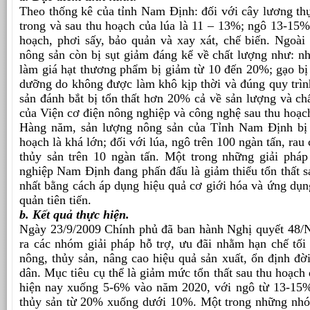
Theo thống kê của tỉnh Nam Định: đối với cây lương thực
trong và sau thu hoạch của lúa là 11 – 13%; ngô 13-15%,
hoạch, phơi sấy, bảo quản và xay xát, chế biến. Ngoài 
nông sản còn bị sụt giảm đáng kể về chất lượng như: nh
làm giá hạt thương phẩm bị giảm từ 10 đến 20%; gạo bị
dưỡng do không được làm khô kịp thời và đúng quy trình
sản đánh bắt bị tổn thất hơn 20% cả về sản lượng và ch
của Viện cơ điện nông nghiệp và công nghệ sau thu hoạc
Hàng năm, sản lượng nông sản của Tỉnh Nam Định bị t
hoạch là khá lớn; đối với lúa, ngô trên 100 ngàn tấn, rau
thủy sản trên 10 ngàn tấn. Một trong những giải phá
nghiệp Nam Định đang phấn đấu là giảm thiểu tổn thất s
nhất bằng cách áp dụng hiệu quả cơ giới hóa và ứng dụng
quản tiên tiến.
b. Kết quả thực hiện.
Ngày 23/9/2009 Chính phủ đã ban hành Nghị quyết 48/
ra các nhóm giải pháp hỗ trợ, ưu đãi nhằm hạn chế tối 
nông, thủy sản, nâng cao hiệu quả sản xuất, ổn định đờ
dân. Mục tiêu cụ thể là giảm mức tổn thất sau thu hoạch
hiện nay xuống 5-6% vào năm 2020, với ngô từ 13-15
thủy sản từ 20% xuống dưới 10%. Một trong những nhóm