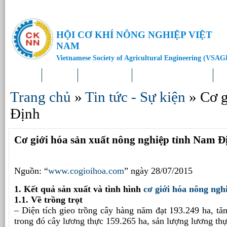
HỘI CƠ KHÍ NÔNG NGHIỆP VIỆT
NAM
Vietnamese Society of Agricultural Engineering (VSAG
Trang chủ
Giới thiệu
Tin tức – Sự kiện
Doanh nghiệp – Địa phương
Kh
Trang chủ
»
Tin tức - Sự kiện
»
Cơ g
Định
Cơ giới hóa sản xuất nông nghiệp tỉnh Nam Đ
Nguồn: “
www.cogioihoa.com
” ngày 28/07/2015
1. Kết quả sản xuất và tình hình
cơ giới hóa nông ngh
1.1. Về trồng trọt
– Diện tích gieo trồng cây hàng năm đạt 193.249 ha, t
trong đó cây lương thực 159.265 ha, sản lượng lương thự