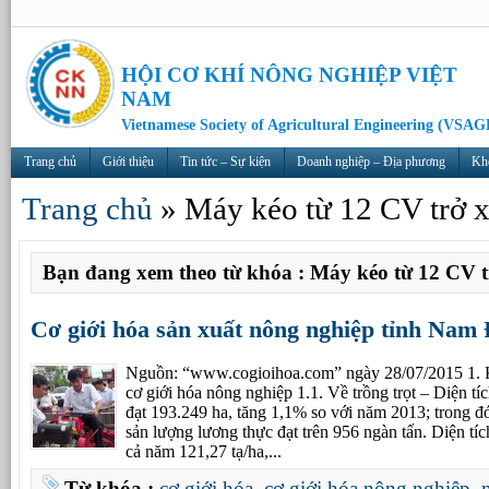
HỘI CƠ KHÍ NÔNG NGHIỆP VIỆT
NAM
Vietnamese Society of Agricultural Engineering (VSAG
Trang chủ
Giới thiệu
Tin tức – Sự kiện
Doanh nghiệp – Địa phương
Kh
Trang chủ
»
Máy kéo từ 12 CV trở 
Bạn đang xem theo từ khóa : Máy kéo từ 12 CV 
Cơ giới hóa sản xuất nông nghiệp tỉnh Nam
Nguồn: “www.cogioihoa.com” ngày 28/07/2015 1. Kế
cơ giới hóa nông nghiệp 1.1. Về trồng trọt – Diện t
đạt 193.249 ha, tăng 1,1% so với năm 2013; trong đ
sản lượng lương thực đạt trên 956 ngàn tấn. Diện tíc
cả năm 121,27 tạ/ha,...
Từ khóa :
cơ giới hóa
,
cơ giới hóa nông nghiệp
,