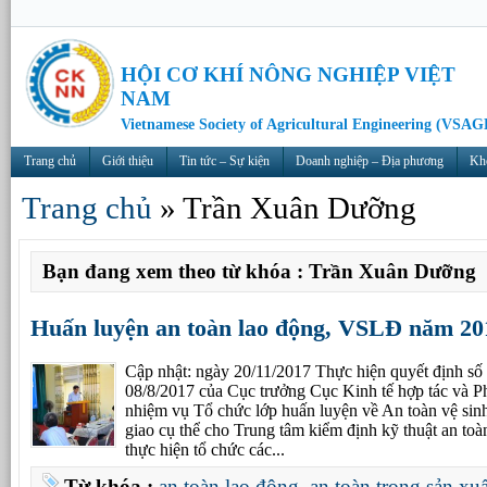
HỘI CƠ KHÍ NÔNG NGHIỆP VIỆT
NAM
Vietnamese Society of Agricultural Engineering (VSAG
Trang chủ
Giới thiệu
Tin tức – Sự kiện
Doanh nghiệp – Địa phương
Kh
Trang chủ
»
Trần Xuân Dưỡng
Bạn đang xem theo từ khóa : Trần Xuân Dưỡng
Huấn luyện an toàn lao động, VSLĐ năm 20
Cập nhật: ngày 20/11/2017 Thực hiện quyết định
08/8/2017 của Cục trưởng Cục Kinh tế hợp tác và Ph
nhiệm vụ Tổ chức lớp huấn luyện về An toàn vệ sin
giao cụ thể cho Trung tâm kiểm định kỹ thuật an toà
thực hiện tổ chức các...
Từ khóa :
an toàn lao động
,
an toàn trong sản xu