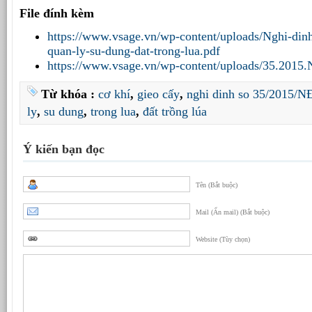
File đính kèm
https://www.vsage.vn/wp-content/uploads/Nghi-di
quan-ly-su-dung-dat-trong-lua.pdf
https://www.vsage.vn/wp-content/uploads/35.2015
Từ khóa :
cơ khí
,
gieo cấy
,
nghi dinh so 35/2015/
ly
,
su dung
,
trong lua
,
đất trồng lúa
Ý kiến bạn đọc
Tên (Bắt buộc)
Mail (Ẩn mail) (Bắt buộc)
Website (Tùy chọn)