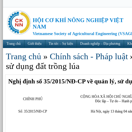
HỘI CƠ KHÍ NÔNG NGHIỆP VIỆT
NAM
Vietnamese Society of Agricultural Engineering (VSAG
Trang chủ
Giới thiệu
Tin tức – Sự kiện
Doanh nghiệp – Địa phương
Kh
Trang chủ
»
Chính sách - Pháp luật
sử dụng đất trồng lúa
Nghị định số 35/2015/NĐ-CP về quản lý, sử dụ
CỘNG HÒA XÃ HỘI CHỦ NGHĨ
CHÍNH PHỦ
Độc lập – Tự do – Hạnh 
Số: 35/2015/NĐ-CP
Hà Nội, ngày 13 tháng 04 n