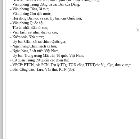
– Văn phòng Trung ương và các Ban của Đảng;
– Văn phòng Tổng Bí thư;
– Văn phòng Chủ tịch nước;
– Hội đồng Dân tộc và các Ủy ban của Quốc hội;
– Văn phòng Quốc hội;
– Tòa án nhân dân tối cao;
k
– Viện kiểm sát nhân dân tối cao;
– Kiểm toán Nhà nước;
– Ủy ban Giám sát tài chính Quốc gia;
– Ngân hàng Chính sách xã hội;
– Ngân hàng Phát triển Việt Nam;
– Ủy ban Trung ương Mặt trận Tổ quốc Việt Nam;
– Cơ quan Trung ương của các đoàn thể;
– VPCP: BTCN, các PCN, Trợ lý TTg, TGĐ cổng TTĐT,các Vụ, Cục, đơn vị trực
thuộc, Công báo;- Lưu: Văn thư, KTN (3b).