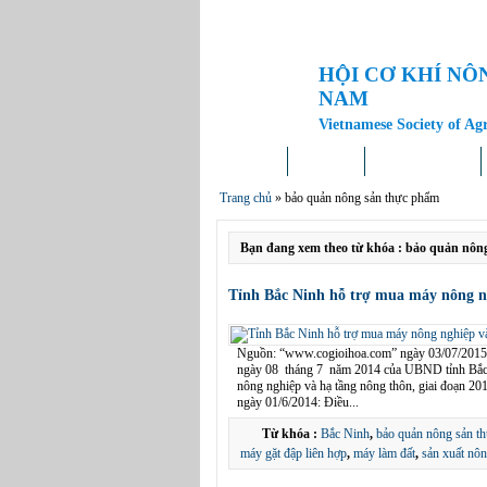
HỘI CƠ KHÍ NÔ
NAM
Vietnamese Society of Ag
Trang chủ
Giới thiệu
Tin tức – Sự kiện
Trang chủ
»
bảo quản nông sản thực phẩm
Bạn đang xem theo từ khóa : bảo quản nôn
Tỉnh Bắc Ninh hỗ trợ mua máy nông n
Nguồn: “www.cogioihoa.com” ngày 03/07/20
ngày 08 tháng 7 năm 2014 của UBND tỉnh Bắc Ni
nông nghiệp và hạ tầng nông thôn, giai đoạn 201
ngày 01/6/2014: Điều...
Từ khóa :
Bắc Ninh
,
bảo quản nông sản t
máy gặt đập liên hợp
,
máy làm đất
,
sản xuất nô