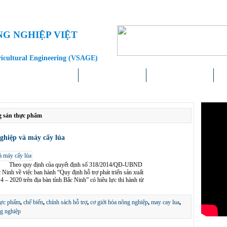
NG NGHIỆP VIỆT
ricultural Engineering (VSAGE)
Doanh nghiệp – Địa phương
Khoa học – Công nghệ
Chính sách – Pháp luật
Liê
g sản thực phẩm
ghiệp và máy cấy lúa
15 Theo quy định của quyết định số 318/2014/QĐ-UBND
nh về việc ban hành “Quy định hỗ trợ phát triển sản xuất
4 – 2020 trên địa bàn tỉnh Bắc Ninh” có hiêu lực thi hành từ
hực phẩm
,
chế biến
,
chính sách hỗ trợ
,
cơ giới hóa nông nghiệp
,
may cay lua
,
ng nghiệp