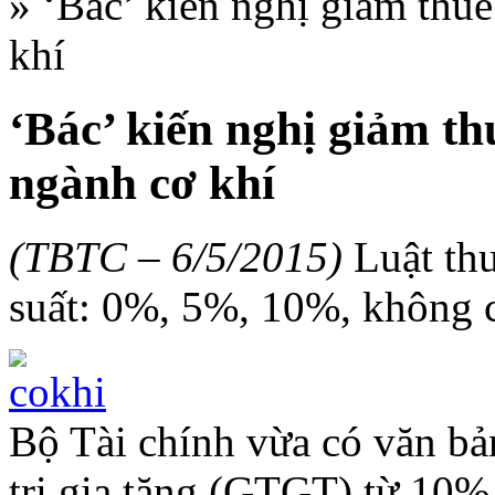
»
‘Bác’ kiến nghị giảm th
khí
‘Bác’ kiến nghị giảm 
ngành cơ khí
(TBTC – 6/5/2015)
Luật th
suất: 0%, 5%, 10%, không 
Bộ Tài chính vừa có văn bản
trị gia tăng (GTGT) từ 10%