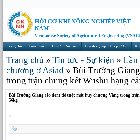
HỘI CƠ KHÍ NÔNG NGHIỆP VIỆT
NAM
Vietnamese Society of Agricultural Engineering (VSAG
Trang chủ
Giới thiệu
Tin tức – Sự kiện
Doanh nghiệp – Địa phương
Kh
Trang chủ
»
Tin tức - Sự kiện
»
Lần 
chương ở Asiad
»
Bùi Trường Giang
trong trận chung kết Wushu hạng c
Bùi Trường Giang (áo đen) để tuột mất huy chương Vàng trong trậ
56kg