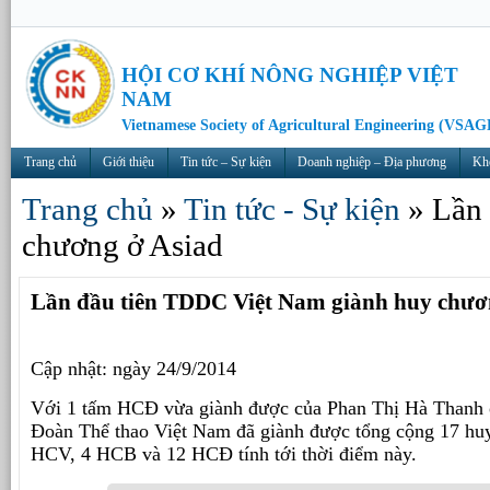
HỘI CƠ KHÍ NÔNG NGHIỆP VIỆT
NAM
Vietnamese Society of Agricultural Engineering (VSAG
Trang chủ
Giới thiệu
Tin tức – Sự kiện
Doanh nghiệp – Địa phương
Kh
Trang chủ
»
Tin tức - Sự kiện
»
Lần 
chương ở Asiad
Lần đầu tiên TDDC Việt Nam giành huy chươ
Cập nhật: ngày 24/9/2014
Với 1 tấm HCĐ vừa giành được của Phan Thị Hà Thanh 
Đoàn Thể thao Việt Nam đã giành được tổng cộng 17 huy
HCV, 4 HCB và 12 HCĐ tính tới thời điểm này.