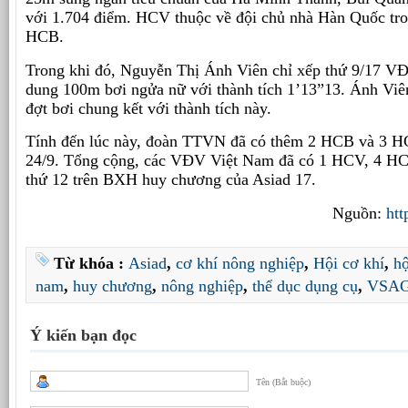
với 1.704 điểm. HCV thuộc về đội chủ nhà Hàn Quốc tr
HCB.
Trong khi đó, Nguyễn Thị Ánh Viên chỉ xếp thứ 9/17 VĐ
dung 100m bơi ngửa nữ với thành tích 1’13”13. Ánh Vi
đợt bơi chung kết với thành tích này.
Tính đến lúc này, đoàn TTVN đã có thêm 2 HCB và 3 HC
24/9. Tổng cộng, các VĐV Việt Nam đã có 1 HCV, 4 H
thứ 12 trên BXH huy chương của Asiad 17.
Nguồn:
htt
Từ khóa :
Asiad
,
cơ khí nông nghiệp
,
Hội cơ khí
,
hộ
nam
,
huy chương
,
nông nghiệp
,
thể dục dụng cụ
,
VSA
Ý kiến bạn đọc
Tên (Bắt buộc)