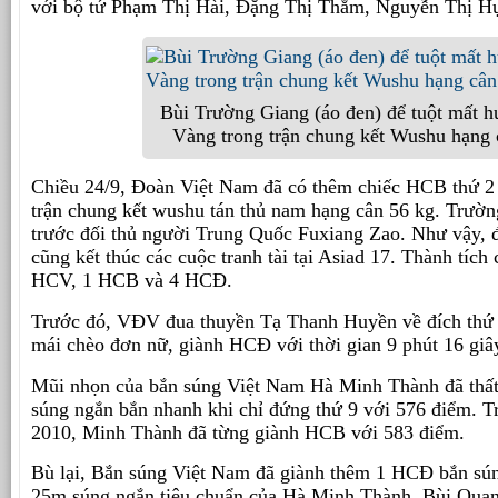
với bộ tứ Phạm Thị Hài, Đặng Thị Thắm, Nguyễn Thị H
Bùi Trường Giang (áo đen) để tuột mất 
Vàng trong trận chung kết Wushu hạng
Chiều 24/9, Đoàn Việt Nam đã có thêm chiếc HCB thứ 2
trận chung kết wushu tán thủ nam hạng cân 56 kg. Trườn
trước đối thủ người Trung Quốc Fuxiang Zao. Như vậy, 
cũng kết thúc các cuộc tranh tài tại Asiad 17. Thành tích 
HCV, 1 HCB và 4 HCĐ.
Trước đó, VĐV đua thuyền Tạ Thanh Huyền về đích thứ 
mái chèo đơn nữ, giành HCĐ với thời gian 9 phút 16 giâ
Mũi nhọn của bắn súng Việt Nam Hà Minh Thành đã thất 
súng ngắn bắn nhanh khi chỉ đứng thứ 9 với 576 điểm. Tr
2010, Minh Thành đã từng giành HCB với 583 điểm.
Bù lại, Bắn súng Việt Nam đã giành thêm 1 HCĐ bắn sú
25m súng ngắn tiêu chuẩn của Hà Minh Thành, Bùi Qua