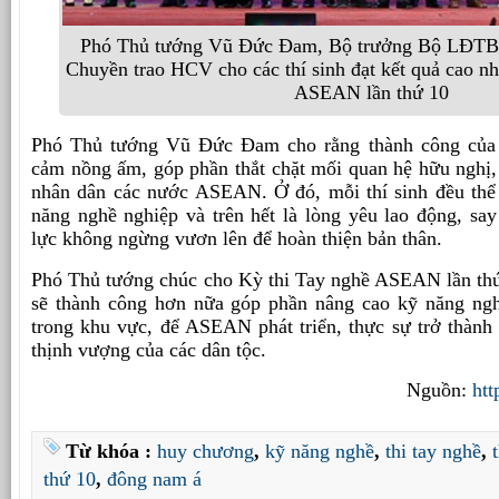
Phó Thủ tướng Vũ Đức Đam, Bộ trưởng Bộ LĐT
Chuyền trao HCV cho các thí sinh đạt kết quả cao nh
ASEAN lần thứ 10
Phó Thủ tướng Vũ Đức Đam cho rằng thành công của c
cảm nồng ấm, góp phần thắt chặt mối quan hệ hữu nghị, 
nhân dân các nước ASEAN. Ở đó, mỗi thí sinh đều thể
năng nghề nghiệp và trên hết là lòng yêu lao động, sa
lực không ngừng vươn lên để hoàn thiện bản thân.
Phó Thủ tướng chúc cho Kỳ thi Tay nghề ASEAN lần thứ 
sẽ thành công hơn nữa góp phần nâng cao kỹ năng ng
trong khu vực, để ASEAN phát triển, thực sự trở thành
thịnh vượng của các dân tộc.
Nguồn:
htt
Từ khóa :
huy chương
,
kỹ năng nghề
,
thi tay nghề
,
thứ 10
,
đông nam á