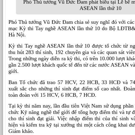
Phó Thủ tướng Vũ Đức Đam phát biểu tại Lễ bế m
ASEAN lần thứ 10
Phó Thủ tướng Vũ Đức Đam chia sẻ suy nghĩ đó với các th
mạc Kỳ thi Tay nghề ASEAN lần thứ 10 do Bộ LĐTB&XH
Hà Nội.
Kỳ thi Tay nghề ASEAN lần thứ 10 được tổ chức từ ng
thu hút 283 thí sinh, 192 chuyên gia và các quan sát v
Trong những ngày diễn ra kỳ thi, có trên 10.000 lượt kh
gần 2.500 lượt khách quốc tế đến từ các nước ASEAN và 
giới.
Ban Tổ chức đã trao 57 HCV, 22 HCB, 33 HCĐ và 74
xuất sắc cho những thí sinh đạt điểm số cao nhất. Đoà
toàn đoàn với 15 HCV, 6 HCB, 7 HCĐ.
Tại kỳ thi năm nay, lần đầu tiên Việt Nam sử dụng phầ
chức Kỹ năng nghề thế giới để tổng hợp điểm thi và tự
cho thí sinh đạt giải. Việc nhập điểm thi của thí sinh 
hiện và kiểm tra kỹ tại xưởng thi một cách công khai d
Giám khảo.