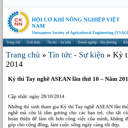
HỘI CƠ KHÍ NÔNG NGHIỆP VIỆT
NAM
Vietnamese Society of Agricultural Engineering (VSAG
Trang chủ
Giới thiệu
Tin tức – Sự kiện
Doanh nghiệp – Địa phương
Kh
Trang chủ
»
Tin tức - Sự kiện
»
Kỳ t
2014
Kỳ thi Tay nghề ASEAN lần thứ 10 – Năm 20
Cập nhật: ngày 28/10/2014
Những thí sinh tham gia Kỳ thi Tay nghề ASEAN lần thứ
nghề mà còn là tấm gương cho các bạn trẻ, cho tất 
hoàn thiện để làm tốt hơn công việc của mình, khẳng đị
góp cho cộng đồng, làm cuộc sống ngày càng tốt đẹp.