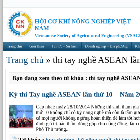
HỘI CƠ KHÍ NÔNG NGHIỆP VIỆT
NAM
Vietnamese Society of Agricultural Engineering (VSAG
Trang chủ
Giới thiệu
Tin tức – Sự kiện
Doanh nghiệp – Địa phương
Kh
Trang chủ
»
thi tay nghề ASEAN lần
Bạn đang xem theo từ khóa : thi tay nghề ASEAN
Kỳ thi Tay nghề ASEAN lần thứ 10 – Năm 2
Cập nhật: ngày 28/10/2014 Những thí sinh tham gi
thứ 10 không chỉ có kỹ năng nghề mà còn là tấm gươ
cả mọi người không ngừng hoàn thiện để làm tốt hơ
định giá trị bản thân, đóng góp cho cộng đồng, làm 
Phó Thủ tướng...
Từ khóa :
huy chương
,
kỹ năng nghề
,
thi tay ng