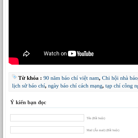
Từ khóa :
90 năm báo chí việt nam
,
Chi hội nhà báo
lịch sử báo chí
,
ngày báo chí cách mạng
,
tạp chí công 
Ý kiến bạn đọc
Tên (Bắt buộc)
Mail (Ẩn mail) (Bắt buộc)