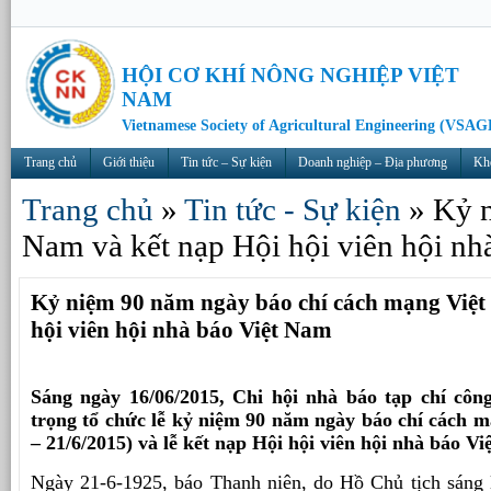
HỘI CƠ KHÍ NÔNG NGHIỆP VIỆT
NAM
Vietnamese Society of Agricultural Engineering (VSAG
Trang chủ
Giới thiệu
Tin tức – Sự kiện
Doanh nghiệp – Địa phương
Kh
Trang chủ
»
Tin tức - Sự kiện
»
Kỷ n
Nam và kết nạp Hội hội viên hội nh
Kỷ niệm 90 năm ngày báo chí cách mạng Việt
hội viên hội nhà báo Việt Nam
Sáng ngày 16/06/2015, Chi hội nhà báo tạp chí côn
trọng tổ chức lễ kỷ niệm 90 năm ngày báo chí cách 
– 21/6/2015) và lễ kết nạp Hội hội viên hội nhà báo V
Ngày 21-6-1925, báo Thanh niên, do Hồ Chủ tịch sáng l