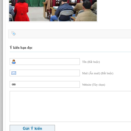
Ý kiến bạn đọc
Tên (Bắt buộc)
Mail (Ẩn mail) (Bắt buộc)
Website (Tùy chọn)