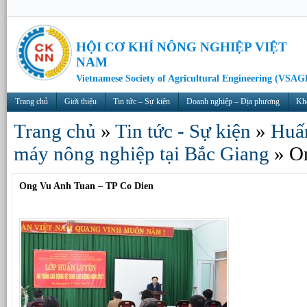
HỘI CƠ KHÍ NÔNG NGHIỆP VIỆT
NAM
Vietnamese Society of Agricultural Engineering (VSAG
Trang chủ
Giới thiệu
Tin tức – Sự kiện
Doanh nghiệp – Địa phương
Kh
Trang chủ
»
Tin tức - Sự kiện
»
Huấ
máy nông nghiệp tại Bắc Giang
»
O
Ong Vu Anh Tuan – TP Co Dien