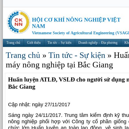
HỘI CƠ KHÍ NÔNG NGHIỆP VIỆT
NAM
Vietnamese Society of Agricultural Engineering (VSAG
Trang chủ
Giới thiệu
Tin tức – Sự kiện
Doanh nghiệp – Địa phương
Kh
Trang chủ
»
Tin tức - Sự kiện
»
Huấ
máy nông nghiệp tại Bắc Giang
Huấn luyện ATLĐ, VSLĐ cho người sử dụng m
Bắc Giang
Cập nhật: ngày 27/11/2017
Sáng ngày 24/11/2017. Trung tâm kiểm định kỹ thuậ
nông nghiệp phối hợp với Công ty cổ phần giống 
chức lớp Huấn luyện an toàn lao động, vệ sinh 