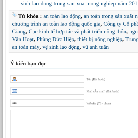
sinh-lao-dong-trong-san-xuat-nong-nghiep-năm-2017
Từ khóa :
an toàn lao động
,
an toàn trong sản xuất 
chương trình an toàn lao động quốc gia
,
Công ty Cổ phầ
Giang
,
Cục kinh tế hợp tác và phát triển nông thôn
,
ngu
Văn Hoạt
,
Phùng Đức Hiệp
,
thiết bị nông nghiệp
,
Trung
an toàn máy
,
vệ sinh lao động
,
vũ anh tuấn
Ý kiến bạn đọc
Tên (Bắt buộc)
Mail (Ẩn mail) (Bắt buộc)
Website (Tùy chọn)