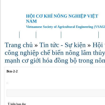
HỘI CƠ KHÍ NÔNG NGHIỆP VIỆT
NAM
Vietnamese Society of Agricultural Engineering (VSAG
Trang chủ
Giới thiệu
Tin tức – Sự kiện
Doanh nghiệp – Địa phương
Kh
Trang chủ
»
Tin tức - Sự kiện
»
Hội 
công nghiệp chế biến nông lâm thủy
mạnh cơ giới hóa đồng bộ trong nôn
Bcn-2-2
Ý kiến bạn đọc