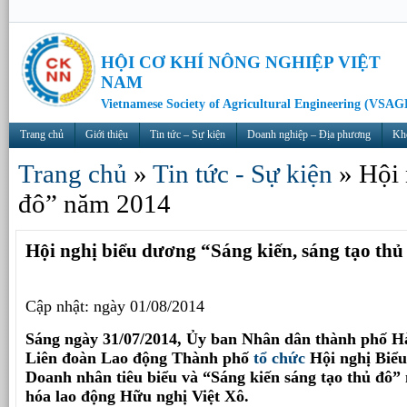
HỘI CƠ KHÍ NÔNG NGHIỆP VIỆT
NAM
Vietnamese Society of Agricultural Engineering (VSAG
Trang chủ
Giới thiệu
Tin tức – Sự kiện
Doanh nghiệp – Địa phương
Kh
Trang chủ
»
Tin tức - Sự kiện
»
Hội 
đô” năm 2014
Hội nghị biểu dương “Sáng kiến, sáng tạo th
Cập nhật: ngày 01/08/2014
Sáng ngày 31/07/2014, Ủy ban Nhân dân thành phố H
Liên đoàn Lao động Thành phố
tổ chức
Hội nghị Biể
Doanh nhân tiêu biểu và “Sáng kiến sáng tạo thủ đô
hóa lao động Hữu nghị Việt Xô.