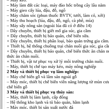
– Máy làm đất các loại, máy đào hốc trồng cây lâu năm
– Máy gieo cấy lúa, đậu, đỗ, ngô
– Máy chăm sóc (phun thuốc BVTV, tưới, làm cỏ, xới)
– Máy thu hoạch (lúa, đậu, đỗ, ngô, cà phê, mía)
– Máy sấy nông sản (ngoài lúa đã có ở điều 14)
– Dây chuyền, thiết bị giết mổ gia súc, gia cầm
+ Dây chuyền, thiết bị bảo quản, chế biến sữa.
+ Dây chuyền, thiết bị phân loại, bảo quản trứng gia cầm
+ Thiết bị, hệ thống chuồng trại chăn nuôi gia súc, gia c
+ Dây chuyền, thiết bị bảo quản, chế biến thức ăn chăn n
thức ăn chăn nuôi.
+ Thiết bị, vật tư phục vụ xử lý môi trường chăn nuôi.
– Máy, thiết bị chế tạo máy kéo, máy nông nghiệp
2 Máy và thiết bị phục vụ lâm nghiệp:
– Máy chế biến gỗ và lâm sản ngoài gỗ
– Máy móc, thiết bị chế biến viên năng lượng từ mùn cư
chế biến gỗ
3 Máy và thiết bị phục vụ thủy sản:
– Máy, thiết bị làm lạnh, cấp đông
– Hệ thống kho lạnh và tủ bảo quản, hầm lạnh
– Máy móc, thiết bị sản xuất nước đá