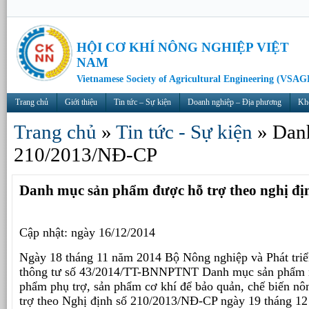
HỘI CƠ KHÍ NÔNG NGHIỆP VIỆT
NAM
Vietnamese Society of Agricultural Engineering (VSAG
Trang chủ
Giới thiệu
Tin tức – Sự kiện
Doanh nghiệp – Địa phương
Kh
Trang chủ
»
Tin tức - Sự kiện
»
Danh
210/2013/NĐ-CP
Danh mục sản phẩm được hỗ trợ theo nghị đ
Cập nhật: ngày 16/12/2014
Ngày 18 tháng 11 năm 2014 Bộ Nông nghiệp và Phát triể
thông tư số 43/2014/TT-BNNPTNT Danh mục sản phẩm n
phẩm phụ trợ, sản phẩm cơ khí để bảo quản, chế biến nô
trợ theo Nghị định số 210/2013/NĐ-CP ngày 19 tháng 1