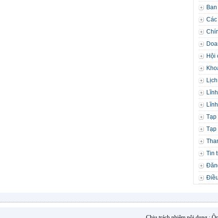
Ban
Các 
Chín
Doa
Hội 
Kho
Lịch
Lĩnh
Lĩnh
Tạp 
Tạp 
Tha
Tin 
Đăng
Điều
Chịu trách nhiệm nội dung : 