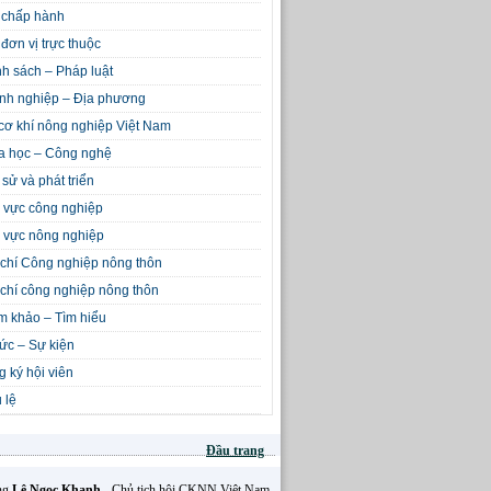
 chấp hành
đơn vị trực thuộc
h sách – Pháp luật
nh nghiệp – Địa phương
cơ khí nông nghiệp Việt Nam
a học – Công nghệ
 sử và phát triển
 vực công nghiệp
 vực nông nghiệp
chí Công nghiệp nông thôn
chí công nghiệp nông thôn
m khảo – Tìm hiểu
tức – Sự kiện
 ký hội viên
 lệ
Đầu trang
Ông
Lê Ngọc Khanh
- Chủ tịch hội CKNN Việt Nam