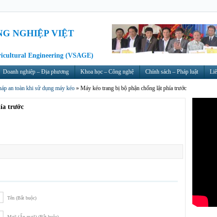
NG NGHIỆP VIỆT
ricultural Engineering (VSAGE)
Doanh nghiệp – Địa phương
Khoa học – Công nghệ
Chính sách – Pháp luật
Liê
áp an toàn khi sử dụng máy kéo
»
Máy kéo trang bị bộ phận chống lật phía trước
ía trước
Tên (Bắt buộc)
Mail (Ẩn mail) (Bắt buộc)