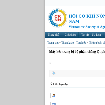
HỘI CƠ KHÍ NÔ
NAM
Vietnamese Society of Ag
Trang chủ
Giới thiệu
Tin tức – Sự kiện
Trang chủ
»
Tham khảo - Tìm hiểu
»
Những biện ph
Máy kéo trang bị bộ phận chống lật ph
Ý kiến bạn đọc