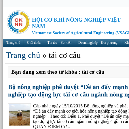
HỘI CƠ KHÍ NÔNG NGHIỆP VIỆT
NAM
Vietnamese Society of Agricultural Engineering (VSAG
Trang chủ
Giới thiệu
Tin tức – Sự kiện
Doanh nghiệp – Địa phương
Kh
Trang chủ
»
tái cơ cấu
Bạn đang xem theo từ khóa : tái cơ cấu
Bộ nông nghiệp phê duyệt “Đề án đẩy mạnh 
nghiệp tạo động lực tái cơ cấu ngành nông n
Cập nhật: ngày 15/10/2015 Bộ nông nghiệp và phát 
“Đề án đẩy mạnh cơ giới hóa nông nghiệp tạo động 
nghiệp”. Theo đó: Điều 1. Phê duyệt “Đề án đẩy mạ
tạo động lực tái cơ cấu ngành nông nghiệp” gồm các
QUAN ĐIỂM Cơ...