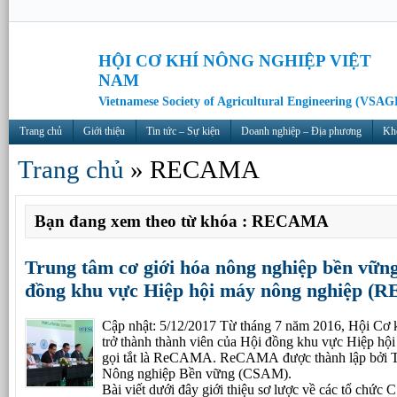
HỘI CƠ KHÍ NÔNG NGHIỆP VIỆT
NAM
Vietnamese Society of Agricultural Engineering (VSAG
Trang chủ
Giới thiệu
Tin tức – Sự kiện
Doanh nghiệp – Địa phương
Kh
Trang chủ
»
RECAMA
Bạn đang xem theo từ khóa : RECAMA
Trung tâm cơ giới hóa nông nghiệp bền vữ
đồng khu vực Hiệp hội máy nông nghiệp 
Cập nhật: 5/12/2017 Từ tháng 7 năm 2016, Hội Cơ 
trở thành thành viên của Hội đồng khu vực Hiệp hộ
gọi tắt là ReCAMA. ReCAMA được thành lập bởi T
Nông nghiệp Bền vững (CSAM).
Bài viết dưới đây giới thiệu sơ lược về các tổ c