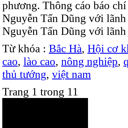
phương. Thông cáo báo chí 
Nguyễn Tấn Dũng với lãnh 
Nguyễn Tấn Dũng với lãnh 
Từ khóa :
Bắc Hà
,
Hội cơ k
cao
,
lào cao
,
nông nghiệp
,
thủ tướng
,
việt nam
Trang 1 trong 1
1