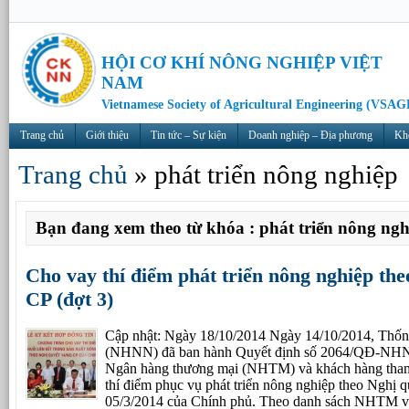
HỘI CƠ KHÍ NÔNG NGHIỆP VIỆT
NAM
Vietnamese Society of Agricultural Engineering (VSAG
Trang chủ
Giới thiệu
Tin tức – Sự kiện
Doanh nghiệp – Địa phương
Kh
Trang chủ
»
phát triển nông nghiệp
Bạn đang xem theo từ khóa : phát triển nông ngh
Cho vay thí điểm phát triển nông nghiệp th
CP (đợt 3)
Cập nhật: Ngày 18/10/2014 Ngày 14/10/2014, Thố
(NHNN) đã ban hành Quyết định số 2064/QĐ-NHN
Ngân hàng thương mại (NHTM) và khách hàng tham 
thí điểm phục vụ phát triển nông nghiệp theo Nghị
05/3/2014 của Chính phủ. Theo danh sách NHTM và