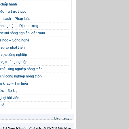
 chấp hành
đơn vị trực thuộc
h sách – Pháp luật
nh nghiệp – Địa phương
cơ khí nông nghiệp Việt Nam
a học – Công nghệ
 sử và phát triển
 vực công nghiệp
 vực nông nghiệp
chí Công nghiệp nông thôn
chí công nghiệp nông thôn
m khảo – Tìm hiểu
tức – Sự kiện
 ký hội viên
 lệ
Đầu trang
Ông
Lê Ngọc Khanh
- Chủ tịch hội CKNN Việt Nam