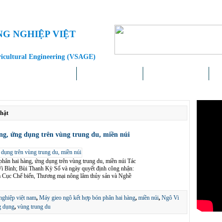
NG NGHIỆP VIỆT
ricultural Engineering (VSAGE)
Doanh nghiệp – Địa phương
Khoa học – Công nghệ
Chính sách – Pháp luật
Liê
hật
ng, ứng dụng trên vùng trung du, miền núi
phân hai hàng, ứng dụng trên vùng trung du, miền núi Tác
 Bình; Bùi Thanh Kỳ Số và ngày quyết định công nhận:
 Cục Chế biến, Thương mại nông lâm thủy sản và Nghề
nghiệp việt nam
,
Máy gieo ngô kết hợp bón phân hai hàng
,
miền núi
,
Ngô Vi
g dụng
,
vùng trung du