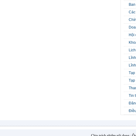
Ban
Các 
Chín
Doa
Hội 
Kho
Lịch
Lĩnh
Lĩnh
Tạp 
Tạp 
Tha
Tin 
Đăng
Điều
Chịu trách nhiệm nội dung : 