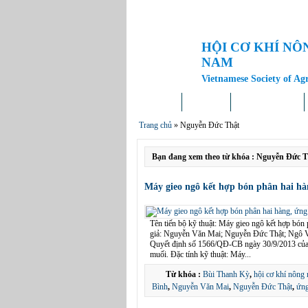
HỘI CƠ KHÍ NÔ
NAM
Vietnamese Society of Ag
Trang chủ
Giới thiệu
Tin tức – Sự kiện
Trang chủ
»
Nguyễn Đức Thật
Bạn đang xem theo từ khóa : Nguyễn Đức T
Máy gieo ngô kết hợp bón phân hai hà
Tên tiến bộ kỹ thuật: Máy gieo ngô kết hợp bón 
giả: Nguyễn Văn Mai; Nguyễn Đức Thật; Ngô Vi
Quyết định số 1566/QĐ-CB ngày 30/9/2013 của
muối. Đặc tính kỹ thuật: Máy...
Từ khóa :
Bùi Thanh Kỳ
,
hội cơ khí nông 
Bình
,
Nguyễn Văn Mai
,
Nguyễn Đức Thật
,
ứn