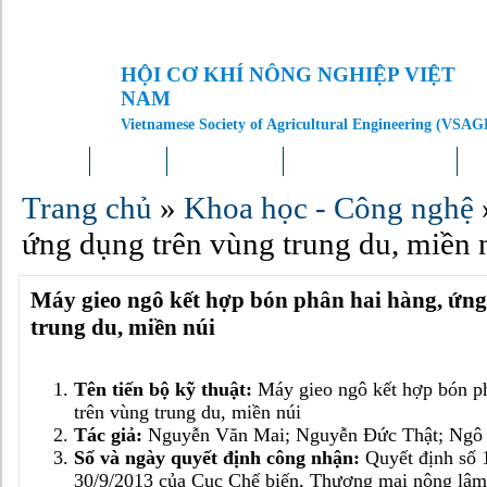
HỘI CƠ KHÍ NÔNG NGHIỆP VIỆT
NAM
Vietnamese Society of Agricultural Engineering (VSAG
Trang chủ
Giới thiệu
Tin tức – Sự kiện
Doanh nghiệp – Địa phương
Kh
Trang chủ
»
Khoa học - Công nghệ
ứng dụng trên vùng trung du, miền 
Máy gieo ngô kết hợp bón phân hai hàng, ứng
trung du, miền núi
Tên tiến bộ kỹ thuật:
Máy gieo ngô kết hợp bón p
trên vùng trung du, miền núi
Tác giả:
Nguyễn Văn Mai; Nguyễn Đức Thật; Ngô 
Số và ngày quyết định công nhận:
Quyết định số
30/9/2013 của Cục Chế biến, Thương mại nông lâm