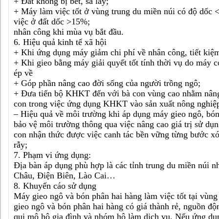
+ Đất không bị bết, sa lầy;
+ Máy làm việc tốt ở vùng trung du miền núi có độ dốc 
việc ở đất dốc >15%;
nhân công khi mùa vụ bắt đầu.
6. Hiệu quả kinh tế xã hội
+ Khi ứng dụng máy giảm chi phí về nhân công, tiết kiệ
+ Khi gieo bằng máy giải quyết tốt tính thời vụ do máy c
ép về
+ Góp phần nâng cao đời sống của người trồng ngô;
+ Đưa tiến bộ KHKT đến với bà con vùng cao nhằm nâng
con trong việc ứng dụng KHKT vào sản xuất nông nghiệ
– Hiệu quả về môi trường khi áp dụng máy gieo ngô, bó
bảo vệ môi trường thông qua việc nâng cao giá trị sử dụn
con nhận thức được việc canh tác bền vững từng bước x
rẫy;
7. Phạm vi ứng dụng:
Địa bàn áp dụng phù hợp là các tỉnh trung du miền núi 
Châu, Điện Biên, Lào Cai…
8. Khuyến cáo sử dụng
Máy gieo ngô và bón phân hai hàng làm việc tốt tại vùng
gieo ngô và bón phân hai hàng có giá thành rẻ, nguồn độ
qui mô hộ gia đình và nhóm hộ làm dịch vụ. Nếu ứng dụn