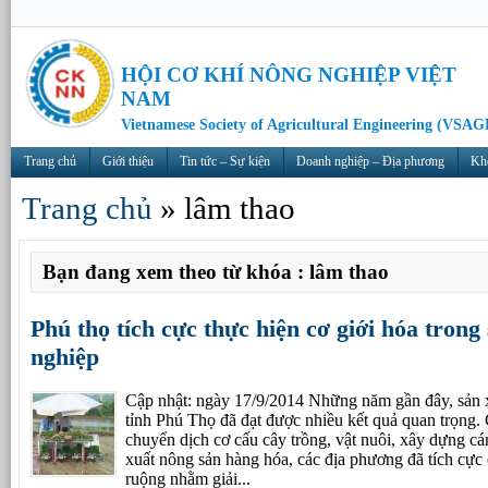
HỘI CƠ KHÍ NÔNG NGHIỆP VIỆT
NAM
Vietnamese Society of Agricultural Engineering (VSAG
Trang chủ
Giới thiệu
Tin tức – Sự kiện
Doanh nghiệp – Địa phương
Kh
Trang chủ
»
lâm thao
Bạn đang xem theo từ khóa : lâm thao
Phú thọ tích cực thực hiện cơ giới hóa trong
nghiệp
Cập nhật: ngày 17/9/2014 Những năm gần đây, sản x
tỉnh Phú Thọ đã đạt được nhiều kết quả quan trọng.
chuyển dịch cơ cấu cây trồng, vật nuôi, xây dựng c
xuất nông sản hàng hóa, các địa phương đã tích cự
ruộng nhằm giải...