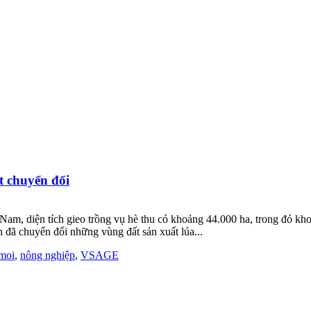
t chuyển đổi
g Nam, diện tích gieo trồng vụ hè thu có khoảng 44.000 ha, trong đó k
 chuyển đổi những vùng đất sản xuất lúa...
 moi
,
nông nghiệp
,
VSAGE