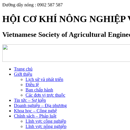
Đường dây nóng : 0902 587 587
HỘI CƠ KHÍ NÔNG NGHIỆP 
Vietnamese Society of Agricultural Engin
Trang chủ
Giới thiệu
Lịch sử và phát triển
Điều lệ
Ban chấp hành
Các đơn vị trực thuộc
Tin tức – Sự kiện
Doanh nghiệp – Địa phương
Khoa học – Công nghệ
Chính sách – Pháp luật
Lĩnh vực công nghiệp
Lĩnh vực nông nghiệp