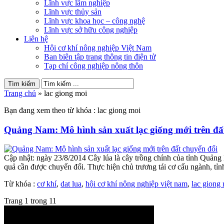
Lĩnh vực lâm nghiệp
Lĩnh vực thủy sản
Lĩnh vực khoa học – công nghệ
Lĩnh vực sở hữu công nghiệp
Liên hệ
Hội cơ khí nông nghiệp Việt Nam
Ban biên tập trang thông tin điện tử
Tạp chí công nghiệp nông thôn
Trang chủ
»
lac giong moi
Bạn đang xem theo từ khóa : lac giong moi
Quảng Nam: Mô hình sản xuất lạc giống mới trên đấ
Cập nhật: ngày 23/8/2014 Cây lúa là cây trồng chính của tỉnh Quản
quả cần được chuyển đổi. Thực hiện chủ trương tái cơ cấu ngành, tỉnh đã
Từ khóa :
cơ khí
,
dat lua
,
hội cơ khí nông nghiệp việt nam
,
lac giong
Trang 1 trong 1
1