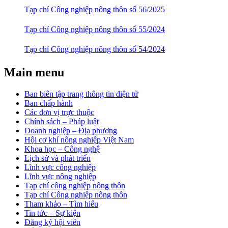
Tạp chí Công nghiệp nông thôn số 56/2025
Tạp chí Công nghiệp nông thôn số 55/2024
Tạp chí Công nghiệp nông thôn số 54/2024
Main menu
Ban biên tập trang thông tin điện tử
Ban chấp hành
Các đơn vị trực thuộc
Chính sách – Pháp luật
Doanh nghiệp – Địa phương
Hội cơ khí nông nghiệp Việt Nam
Khoa học – Công nghệ
Lịch sử và phát triển
Lĩnh vực công nghiệp
Lĩnh vực nông nghiệp
Tạp chí công nghiệp nông thôn
Tạp chí Công nghiệp nông thôn
Tham khảo – Tìm hiểu
Tin tức – Sự kiện
Đăng ký hội viên