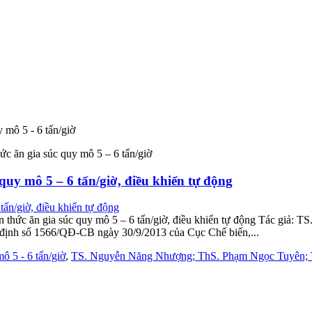
 mô 5 - 6 tấn/giờ
ức ăn gia súc quy mô 5 – 6 tấn/giờ
 quy mô 5 – 6 tấn/giờ, điều khiển tự động
biến thức ăn gia súc quy mô 5 – 6 tấn/giờ, điều khiển tự động Tác g
 định số 1566/QĐ-CB ngày 30/9/2013 của Cục Chế biến,...
ô 5 - 6 tấn/giờ
,
TS. Nguyễn Năng Nhượng; ThS. Phạm Ngọc Tuyên; T