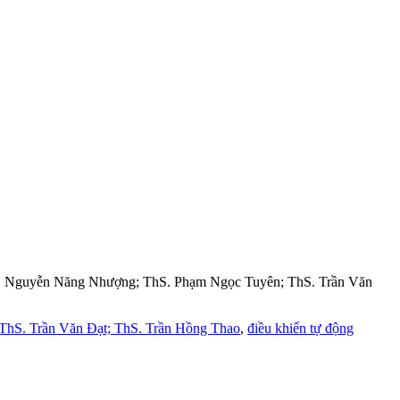
iả: TS. Nguyễn Năng Nhượng; ThS. Phạm Ngọc Tuyên; ThS. Trần Văn
hS. Trần Văn Đạt; ThS. Trần Hồng Thao
,
điều khiển tự động