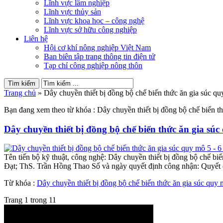
Lĩnh vực lâm nghiệp
Lĩnh vực thủy sản
Lĩnh vực khoa học – công nghệ
Lĩnh vực sở hữu công nghiệp
Liên hệ
Hội cơ khí nông nghiệp Việt Nam
Ban biên tập trang thông tin điện tử
Tạp chí công nghiệp nông thôn
Trang chủ
»
Dây chuyền thiết bị đồng bộ chế biến thức ăn gia súc quy
Bạn đang xem theo từ khóa : Dây chuyền thiết bị đồng bộ chế biến th
Dây chuyền thiết bị đồng bộ chế biến thức ăn gia súc
Tên tiến bộ kỹ thuật, công nghệ: Dây chuyền thiết bị đồng bộ chế 
Đạt; ThS. Trần Hồng Thao Số và ngày quyết định công nhận: Quyết
Từ khóa :
Dây chuyền thiết bị đồng bộ chế biến thức ăn gia súc quy m
Trang 1 trong 1
1