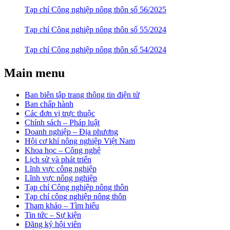
Tạp chí Công nghiệp nông thôn số 56/2025
Tạp chí Công nghiệp nông thôn số 55/2024
Tạp chí Công nghiệp nông thôn số 54/2024
Main menu
Ban biên tập trang thông tin điện tử
Ban chấp hành
Các đơn vị trực thuộc
Chính sách – Pháp luật
Doanh nghiệp – Địa phương
Hội cơ khí nông nghiệp Việt Nam
Khoa học – Công nghệ
Lịch sử và phát triển
Lĩnh vực công nghiệp
Lĩnh vực nông nghiệp
Tạp chí Công nghiệp nông thôn
Tạp chí công nghiệp nông thôn
Tham khảo – Tìm hiểu
Tin tức – Sự kiện
Đăng ký hội viên