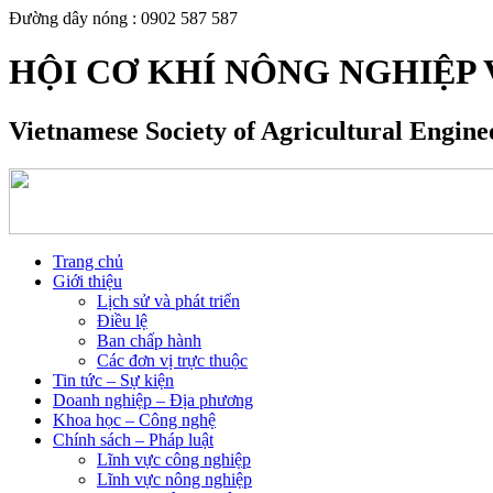
Đường dây nóng : 0902 587 587
HỘI CƠ KHÍ NÔNG NGHIỆP 
Vietnamese Society of Agricultural Engin
Trang chủ
Giới thiệu
Lịch sử và phát triển
Điều lệ
Ban chấp hành
Các đơn vị trực thuộc
Tin tức – Sự kiện
Doanh nghiệp – Địa phương
Khoa học – Công nghệ
Chính sách – Pháp luật
Lĩnh vực công nghiệp
Lĩnh vực nông nghiệp