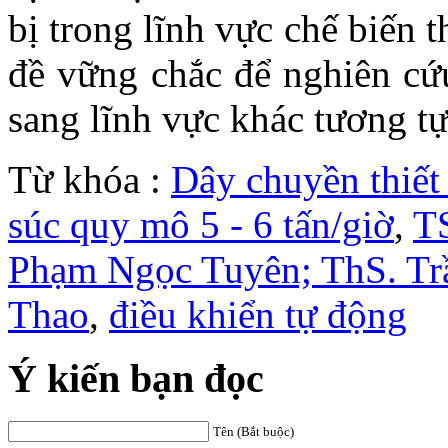
bị trong lĩnh vực chế biến t
đề vững chắc để nghiên cứ
sang lĩnh vực khác tương tự
Từ khóa :
Dây chuyền thiết 
súc quy mô 5 - 6 tấn/giờ
,
T
Phạm Ngọc Tuyên; ThS. Tr
Thao
,
điều khiển tự động
Ý kiến bạn đọc
Tên (Bắt buộc)