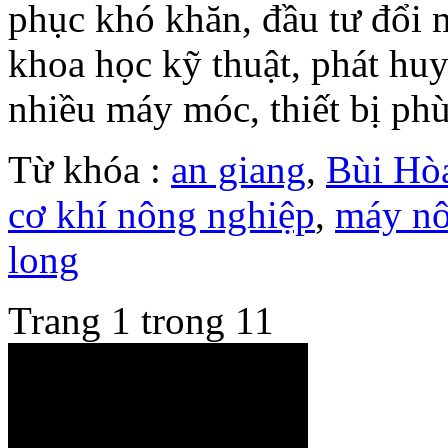
phục khó khăn, đầu tư đổi 
khoa học kỹ thuật, phát huy
nhiều máy móc, thiết bị phù
Từ khóa :
an giang
,
Bùi Hò
cơ khí nông nghiệp
,
máy nô
long
Trang 1 trong 1
1