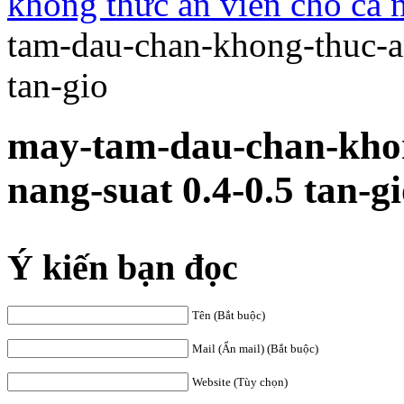
không thức ăn viên cho cá n
tam-dau-chan-khong-thuc-an
tan-gio
may-tam-dau-chan-khon
nang-suat 0.4-0.5 tan-g
Ý kiến bạn đọc
Tên (Bắt buộc)
Mail (Ẩn mail) (Bắt buộc)
Website (Tùy chọn)