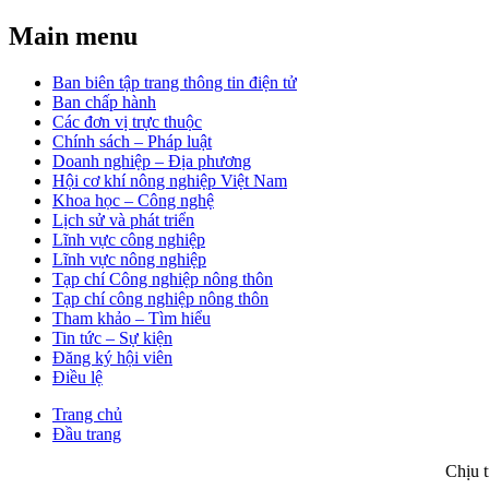
Main menu
Ban biên tập trang thông tin điện tử
Ban chấp hành
Các đơn vị trực thuộc
Chính sách – Pháp luật
Doanh nghiệp – Địa phương
Hội cơ khí nông nghiệp Việt Nam
Khoa học – Công nghệ
Lịch sử và phát triển
Lĩnh vực công nghiệp
Lĩnh vực nông nghiệp
Tạp chí Công nghiệp nông thôn
Tạp chí công nghiệp nông thôn
Tham khảo – Tìm hiểu
Tin tức – Sự kiện
Đăng ký hội viên
Điều lệ
Trang chủ
Đầu trang
Chịu 