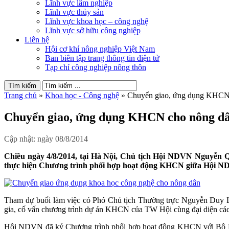
Lĩnh vực lâm nghiệp
Lĩnh vực thủy sản
Lĩnh vực khoa học – công nghệ
Lĩnh vực sở hữu công nghiệp
Liên hệ
Hội cơ khí nông nghiệp Việt Nam
Ban biên tập trang thông tin điện tử
Tạp chí công nghiệp nông thôn
Trang chủ
»
Khoa học - Công nghệ
»
Chuyển giao, ứng dụng KHCN
Chuyển giao, ứng dụng KHCN cho nông d
Cập nhật: ngày 08/8/2014
Chiều ngày 4/8/2014, tại Hà Nội, Chủ tịch Hội NDVN Nguyễn
thực hiện Chương trình phối hợp hoạt động KHCN giữa Hội N
Tham dự buổi làm việc có Phó Chủ tịch Thường trực Nguyễn Duy 
gia, cố vấn chương trình dự án KHCN của TW Hội cùng đại diện các 
Hội NDVN đã ký Chương trình phối hợp hoạt động KHCN với Bộ KH