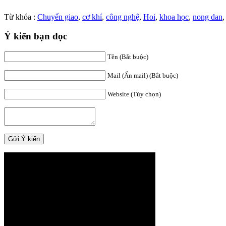
Từ khóa :
Chuyển giao
,
cơ khí
,
công nghệ
,
Hoi
,
khoa học
,
nong dan
Ý kiến bạn đọc
Tên (Bắt buộc)
Mail (Ẩn mail) (Bắt buộc)
Website (Tùy chọn)