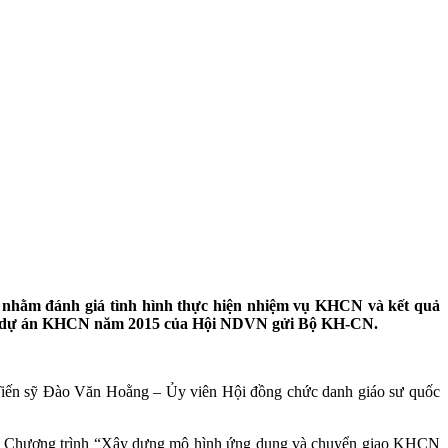
nhằm đánh giá tình hình thực hiện nhiệm vụ KHCN và kết quả
các dự án KHCN năm 2015 của Hội NDVN gửi Bộ KH-CN.
iến sỹ Đào Văn Hoằng – Ủy viên Hội đồng chức danh giáo sư quốc
ện Chương trình “Xây dựng mô hình ứng dụng và chuyển giao KHCN