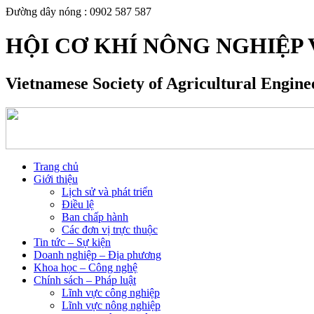
Đường dây nóng : 0902 587 587
HỘI CƠ KHÍ NÔNG NGHIỆP 
Vietnamese Society of Agricultural Engin
Trang chủ
Giới thiệu
Lịch sử và phát triển
Điều lệ
Ban chấp hành
Các đơn vị trực thuộc
Tin tức – Sự kiện
Doanh nghiệp – Địa phương
Khoa học – Công nghệ
Chính sách – Pháp luật
Lĩnh vực công nghiệp
Lĩnh vực nông nghiệp