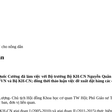
 cho nông dân
ân
 Quốc Cường đã làm việc với Bộ trưởng Bộ KH-CN Nguyễn Quân 
DVN và Bộ KH-CN; đồng thời thảo luận việc đề xuất đặt hàng 
Lượng- Chủ tịch Hội đồng Khoa học cơ quan TW Hội; Phó Giáo sư T
ban, đơn vị liên quan.
-CN giai đoạn I (2005-2010) và giai đoạn II (2011-2015) thực hi