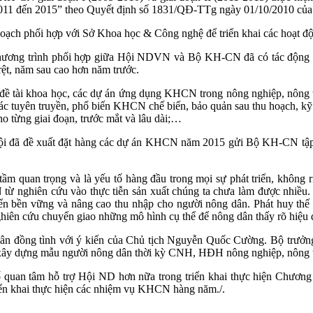
ạn 2011 đến 2015” theo Quyết định số 1831/QĐ-TTg ngày 01/10/2010 củ
ế hoạch phối hợp với Sở Khoa học & Công nghệ để triển khai các hoạt
 Chương trình phối hợp giữa Hội NDVN và Bộ KH-CN đã có tác động lớn
rệt, năm sau cao hơn năm trước.
 đề tài khoa học, các dự án ứng dụng KHCN trong nông nghiệp, nông th
ác tuyên truyền, phổ biến KHCN chế biến, bảo quản sau thu hoạch, kỹ 
 từng giai đoạn, trước mắt và lâu dài;…
, Hội đã đề xuất đặt hàng các dự án KHCN năm 2015 gửi Bộ KH-CN tập 
n trọng và là yếu tố hàng đầu trong mọi sự phát triển, không riên
từ nghiên cứu vào thực tiễn sản xuất chúng ta chưa làm được nhiều. 
iển bền vững và nâng cao thu nhập cho người nông dân. Phát huy thế m
iên cứu chuyển giao những mô hình cụ thể để nông dân thấy rõ hiệu 
n đồng tình với ý kiến của Chủ tịch Nguyễn Quốc Cường. Bộ trưởng 
áp xây dựng mẫu người nông dân thời kỳ CNH, HĐH nông nghiệp, nông 
ố quan tâm hỗ trợ Hội ND hơn nữa trong triển khai thực hiện Chươn
iển khai thực hiện các nhiệm vụ KHCN hàng năm./.