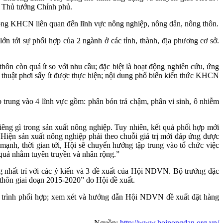
a Thủ tướng Chính phủ.
 động KHCN liên quan đến lĩnh vực nông nghiệp, nông dân, nông thôn.
 tới sự phối hợp của 2 ngành ở các tỉnh, thành, địa phương cơ sở.
ôn còn quá ít so với nhu cầu; đặc biệt là hoạt động nghiên cứu, ứng
thuật phơi sấy ít được thực hiện; nội dung phổ biến kiến thức KHCN
trung vào 4 lĩnh vực gồm: phân bón trả chậm, phân vi sinh, ô nhiễm
g gì trong sản xuất nông nghiệp. Tuy nhiên, kết quả phối hợp mới
Hiện sản xuất nông nghiệp phải theo chuỗi giá trị mới đáp ứng được
ạnh, thời gian tới, Hội sẽ chuyển hướng tập trung vào tổ chức việc
quả nhằm tuyên truyền và nhân rộng.”
nhất trí với các ý kiến và 3 đề xuất của Hội NDVN. Bộ trưởng đặc
thôn giai đoạn 2015-2020” do Hội đề xuất.
g trình phối hợp; xem xét và hướng dẫn Hội NDVN đề xuất đặt hàng
Nguồn:
http://www.hoinongdan.org.vn/