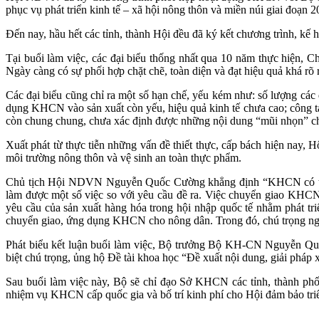
phục vụ phát triển kinh tế – xã hội nông thôn và miền núi giai đo
Đến nay, hầu hết các tỉnh, thành Hội đều đã ký kết chương trình, k
Tại buổi làm việc, các đại biểu thống nhất qua 10 năm thực hiện,
Ngày càng có sự phối hợp chặt chẽ, toàn diện và đạt hiệu quả khá rõ 
Các đại biểu cũng chỉ ra một số hạn chế, yếu kém như: số lượng các
dụng KHCN vào sản xuất còn yếu, hiệu quả kinh tế chưa cao; công t
còn chung chung, chưa xác định được những nội dung “mũi nhọn” cho
Xuất phát từ thực tiễn những vấn đề thiết thực, cấp bách hiện nay
môi trường nông thôn và vệ sinh an toàn thực phẩm.
Chủ tịch Hội NDVN Nguyễn Quốc Cường khẳng định “KHCN có tầm qua
làm được một số việc so với yêu cầu đề ra. Việc chuyển giao KHCN 
yêu cầu của sản xuất hàng hóa trong hội nhập quốc tế nhằm phát tr
chuyển giao, ứng dụng KHCN cho nông dân. Trong đó, chú trọng ngh
Phát biểu kết luận buổi làm việc, Bộ trưởng Bộ KH-CN Nguyễn Quâ
biệt chú trọng, ủng hộ Đề tài khoa học “Đề xuất nội dung, giải ph
Sau buổi làm việc này, Bộ sẽ chỉ đạo Sở KHCN các tỉnh, thành ph
nhiệm vụ KHCN cấp quốc gia và bố trí kinh phí cho Hội đảm bảo tr