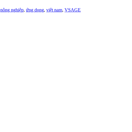
,
nông nghiệp
,
ứng dụng
,
việt nam
,
VSAGE